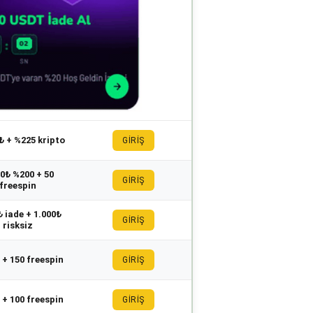
₺ + %225 kripto
GİRİŞ
0₺ %200 + 50
GİRİŞ
freespin
₺ iade + 1.000₺
GİRİŞ
risksiz
 + 150 freespin
GİRİŞ
 + 100 freespin
GİRİŞ