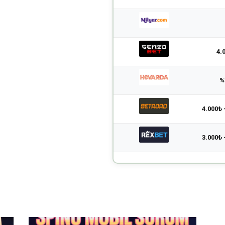
4.
%
4.000₺ 
3.000₺ 