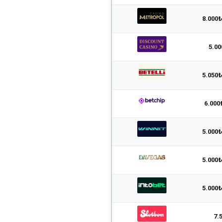
8.000₺
5.00
5.050₺
6.000
5.000₺
5.000₺
5.000₺
7.