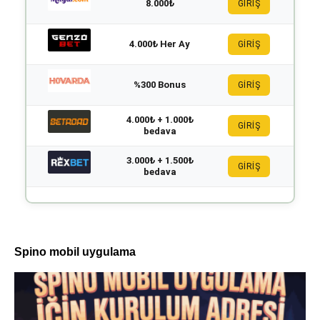
8.000₺
GİRİŞ
4.000₺ Her Ay
GİRİŞ
%300 Bonus
GİRİŞ
4.000₺ + 1.000₺
GİRİŞ
bedava
3.000₺ + 1.500₺
GİRİŞ
bedava
Spino mobil uygulama