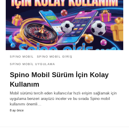
SPINO MOBIL
SPINO MOBIL GIRIŞ
SPINO MOBIL UYGULAMA
Spino Mobil Sürüm İçin Kolay
Kullanım
Mobil sürümü tercih eden kullanıcılar hızlı erişim sağlamak için
uygulama benzeri arayüzü inceler ve bu sırada Spino mobil
kullanımı önemli…
8 ay önce