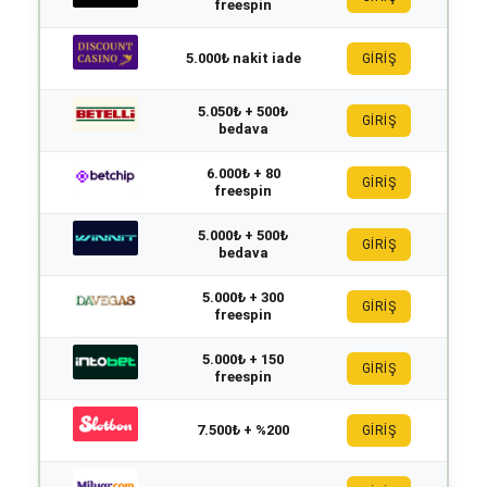
freespin
5.000₺ nakit iade
GİRİŞ
5.050₺ + 500₺
GİRİŞ
bedava
6.000₺ + 80
GİRİŞ
freespin
5.000₺ + 500₺
GİRİŞ
bedava
5.000₺ + 300
GİRİŞ
freespin
5.000₺ + 150
GİRİŞ
freespin
7.500₺ + %200
GİRİŞ