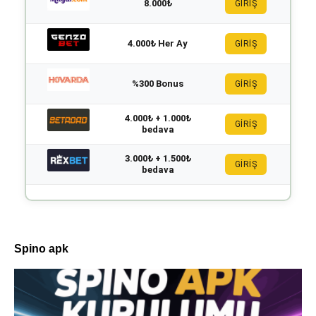
8.000₺
GİRİŞ
4.000₺ Her Ay
GİRİŞ
%300 Bonus
GİRİŞ
4.000₺ + 1.000₺
GİRİŞ
bedava
3.000₺ + 1.500₺
GİRİŞ
bedava
Spino apk