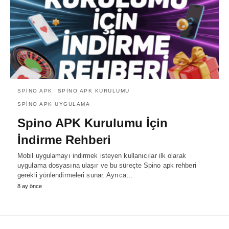
SPINO APK
SPINO APK KURULUMU
SPINO APK UYGULAMA
Spino APK Kurulumu İçin
İndirme Rehberi
Mobil uygulamayı indirmek isteyen kullanıcılar ilk olarak
uygulama dosyasına ulaşır ve bu süreçte Spino apk rehberi
gerekli yönlendirmeleri sunar. Ayrıca…
8 ay önce