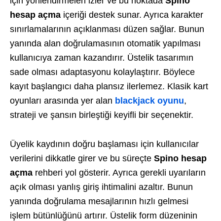
için yönlendirmeleri izler ve bu noktada
Spino
hesap açma
içeriği destek sunar. Ayrıca karakter
sınırlamalarının açıklanması düzen sağlar. Bunun
yanında alan doğrulamasının otomatik yapılması
kullanıcıya zaman kazandırır. Üstelik tasarımın
sade olması adaptasyonu kolaylaştırır. Böylece
kayıt başlangıcı daha plansız ilerlemez. Klasik kart
oyunları arasında yer alan
blackjack oyunu
,
strateji ve şansın birleştiği keyifli bir seçenektir.
Üyelik kaydının doğru başlaması için kullanıcılar
verilerini dikkatle girer ve bu süreçte
Spino hesap
açma
rehberi yol gösterir. Ayrıca gerekli uyarıların
açık olması yanlış giriş ihtimalini azaltır. Bunun
yanında doğrulama mesajlarının hızlı gelmesi
işlem bütünlüğünü artırır. Üstelik form düzeninin