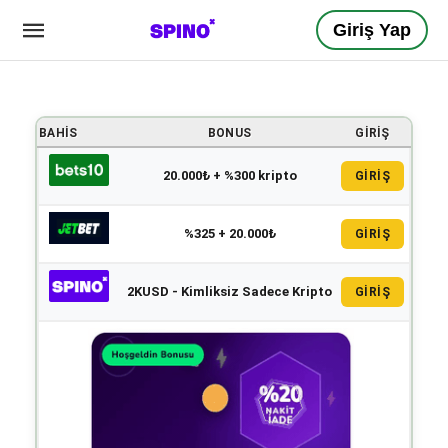
Giriş Yap
BAHIS
BONUS
GIRIŞ
20.000₺ + %300 kripto
GİRİŞ
%325 + 20.000₺
GİRİŞ
2KUSD - Kimliksiz Sadece Kripto
GİRİŞ