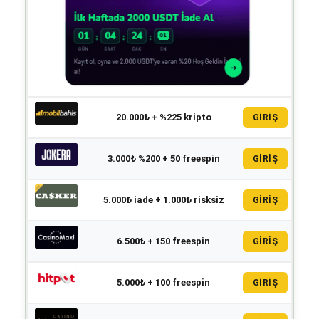
20.000₺ + %225 kripto
GİRİŞ
3.000₺ %200 + 50 freespin
GİRİŞ
5.000₺ iade + 1.000₺ risksiz
GİRİŞ
6.500₺ + 150 freespin
GİRİŞ
5.000₺ + 100 freespin
GİRİŞ