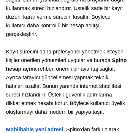
kullanmak süreci hızlandırır. Üstelik sade bir kayıt
düzeni karar verme sürecini kısaltır. Böylece
kullanıcı daha kontrollü bir hesap açılışı
gerçekleştirir.
Kayıt sürecini daha profesyonel yönetmek isteyen
kişiler önerilen yöntemleri uygular ve burada
Spino
hesap açma
rehberi önemli bir avantaj sağlar.
Ayrıca tarayıcı güncellemesi yapmak teknik
hataları azaltır. Bunun yanında internet stabilitesi
süreci hızlandırır. Üstelik güvenlik adımlarına
dikkat etmek hesabı korur. Böylece kullanıcı üyelik
oluşturmayı daha modern bir yapıya taşır.
Mobilbahis yeni adresi
, Spino’dan farklı olarak,