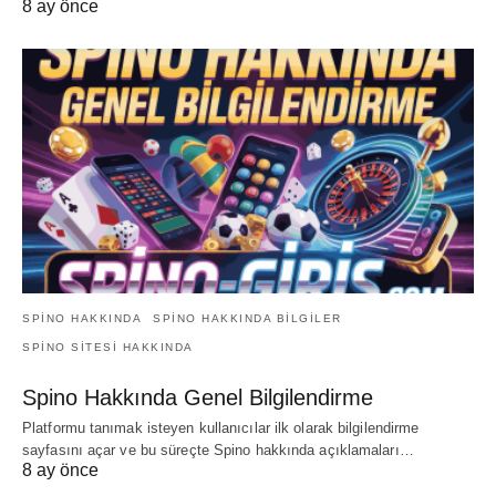
8 ay önce
SPINO HAKKINDA
SPINO HAKKINDA BILGILER
SPINO SITESI HAKKINDA
Spino Hakkında Genel Bilgilendirme
Platformu tanımak isteyen kullanıcılar ilk olarak bilgilendirme
sayfasını açar ve bu süreçte Spino hakkında açıklamaları…
8 ay önce