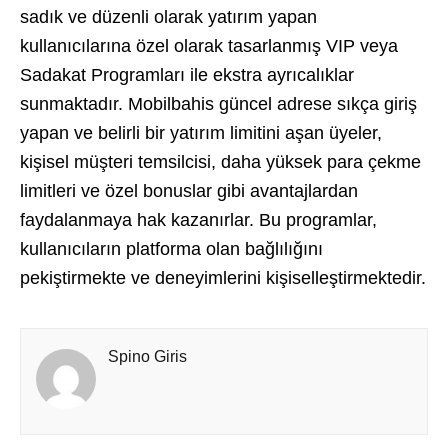
sadık ve düzenli olarak yatırım yapan
kullanıcılarına özel olarak tasarlanmış VIP veya
Sadakat Programları ile ekstra ayrıcalıklar
sunmaktadır. Mobilbahis güncel adrese sıkça giriş
yapan ve belirli bir yatırım limitini aşan üyeler,
kişisel müşteri temsilcisi, daha yüksek para çekme
limitleri ve özel bonuslar gibi avantajlardan
faydalanmaya hak kazanırlar. Bu programlar,
kullanıcıların platforma olan bağlılığını
pekiştirmekte ve deneyimlerini kişiselleştirmektedir.
Spino Giris