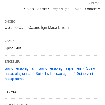
SONRAKI
Spino Ödeme Süreçleri İçin Güvenli Yöntem »
ÖNCEKI
« Spino Canlı Casino İçin Masa Erişimi
YAZAR
Spino Giris
ETIKETLER
Spino hesap açma
Spino hesap açma işlemleri
Spino
hesap oluşturma
Spino hızlı hesap açma
Spino yeni
hesap açma
8 AY ÖNCE
ALAKALI YAZILAR