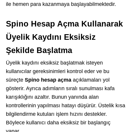
ile hemen para kazanmaya başlayabilmektedir.
Spino Hesap Açma Kullanarak
Üyelik Kaydını Eksiksiz
Şekilde Başlatma
Üyelik kaydını eksiksiz başlatmak isteyen
kullanıcılar gereksinimleri kontrol eder ve bu
süreçte
Spino hesap açma
açıklamaları yol
gösterir. Ayrıca adımların sıralı sunulması kafa
karışıklığını azaltır. Bunun yanında alan
kontrollerinin yapılması hatayı düşürür. Üstelik kısa
bilgilendirme kutuları işlem hızını destekler.
Böylece kullanıcı daha eksiksiz bir başlangıç
yapar.