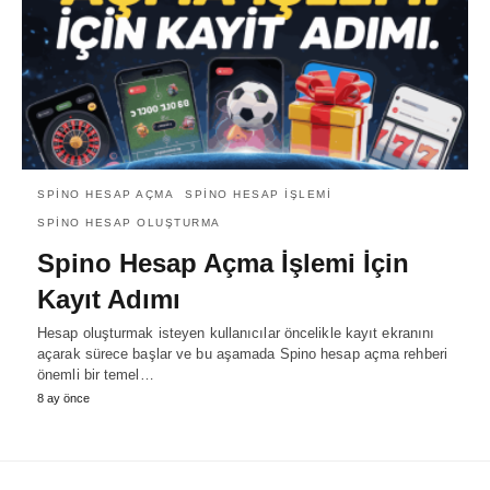
SPINO HESAP AÇMA
SPINO HESAP IŞLEMI
SPINO HESAP OLUŞTURMA
Spino Hesap Açma İşlemi İçin
Kayıt Adımı
Hesap oluşturmak isteyen kullanıcılar öncelikle kayıt ekranını
açarak sürece başlar ve bu aşamada Spino hesap açma rehberi
önemli bir temel…
8 ay önce