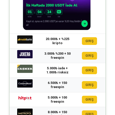
20.000₺ + %225
GİRİŞ
kripto
3.000₺ %200 + 50
GİRİŞ
freespin
5.000₺ iade +
GİRİŞ
1.000₺ risksiz
6.500₺ + 150
GİRİŞ
freespin
5.000₺ + 100
GİRİŞ
freespin
8.000₺ + 150
GİRİŞ