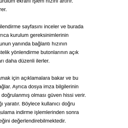
urulum ekranı işlem hızını artırır.
rer.
ilendirme sayfasını inceler ve burada
yrıca kurulum gereksinimlerinin
Bunun yanında bağlantı hızının
telik yönlendirme butonlarının açık
ı daha düzenli ilerler.
lamak için açıklamalara bakar ve bu
ağlar. Ayrıca dosya imza bilgilerinin
 doğrulanmış olması güven hissi verir.
ı yaratır. Böylece kullanıcı doğru
gulama indirme işlemlerinden sonra
ğini değerlendirebilmektedir.