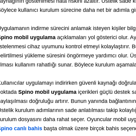
aynağının gösterilmesi hata riskini azaltır. Üstelik sade k
öylece kullanıcı kurulum sürecine daha net bir adımla gi
ygulamanın indirme sürecini anlamak isteyen kişiler bilg
Spino mobil uygulama
açıklamaları yol gösterici olur. A
istelenmesi cihaz uyumunu kontrol etmeyi kolaylaştırır. 
elirtilmesi yükleme süresini öngörmeye yardımcı olur. Üs
lması kullanım rahatlığı sunar. Böylece kurulum aşamalar
ullanıcılar uygulamayı indirirken güvenli kaynağı doğru
noktada
Spino mobil uygulama
içerikleri güçlü destek s
aylaşılması doğruluğu artırır. Bunun yanında bağlantının
stelik kurulum adımlarının sade anlatılması takip kolaylığ
urulum dosyasını daha rahat seçer. Oyuncular mobil uy
pino canlı bahis
başta olmak üzere birçok bahis seçene