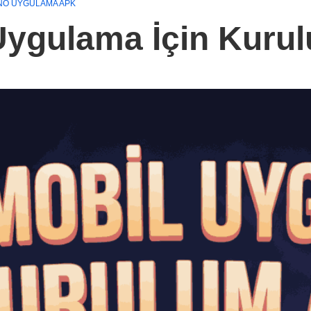
NO UYGULAMA APK
Uygulama İçin Kuru