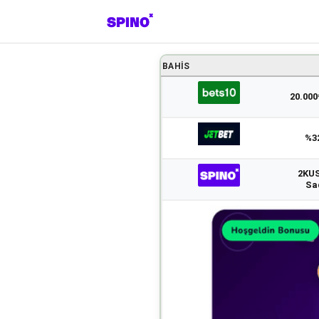
BAHIS
20.000
%32
2KUS
Sa