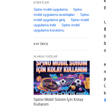
k
ETIKETLER
B
Spino mobil uygulama
Spino
mobil uygulama avantajları
Spino
mobil uygulama giriş
Spino mobil
U
uygulama indir
Spino mobil
uygulama kurulumu
l
b
8 AY ÖNCE
o
ALAKALI YAZILAR
K
p
Ü
k
Spino Mobil Sürüm İçin Kolay
S
Kullanım