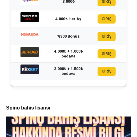
8.000₺
GİRİŞ
4.000₺ Her Ay
GİRİŞ
%300 Bonus
GİRİŞ
4.000₺ + 1.000₺
GİRİŞ
bedava
3.000₺ + 1.500₺
GİRİŞ
bedava
Spino bahis lisansı