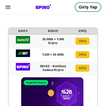
Giriş Yap
BAHIS
BONUS
GIRIŞ
20.000₺ + %300
GİRİŞ
kripto
%325 + 20.000₺
GİRİŞ
2KUSD - Kimliksiz
GİRİŞ
Sadece Kripto