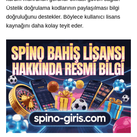
Üstelik doğrulama kodlarının paylaşılması bilgi
doğruluğunu destekler. Böylece kullanıcı lisans
kaynağını daha kolay teyit eder.