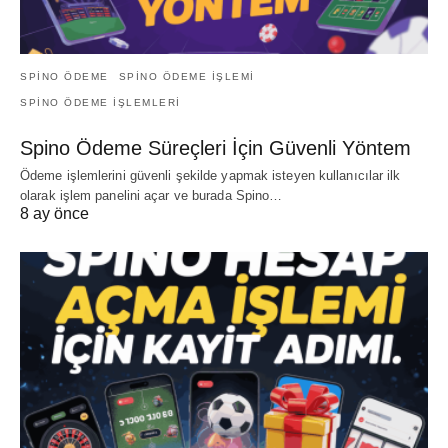
SPINO ÖDEME
SPINO ÖDEME IŞLEMI
SPINO ÖDEME IŞLEMLERI
Spino Ödeme Süreçleri İçin Güvenli Yöntem
Ödeme işlemlerini güvenli şekilde yapmak isteyen kullanıcılar ilk
olarak işlem panelini açar ve burada Spino…
8 ay önce