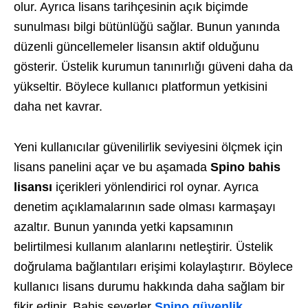
olur. Ayrıca lisans tarihçesinin açık biçimde
sunulması bilgi bütünlüğü sağlar. Bunun yanında
düzenli güncellemeler lisansın aktif olduğunu
gösterir. Üstelik kurumun tanınırlığı güveni daha da
yükseltir. Böylece kullanıcı platformun yetkisini
daha net kavrar.
Yeni kullanıcılar güvenilirlik seviyesini ölçmek için
lisans panelini açar ve bu aşamada
Spino bahis
lisansı
içerikleri yönlendirici rol oynar. Ayrıca
denetim açıklamalarının sade olması karmaşayı
azaltır. Bunun yanında yetki kapsamının
belirtilmesi kullanım alanlarını netleştirir. Üstelik
doğrulama bağlantıları erişimi kolaylaştırır. Böylece
kullanıcı lisans durumu hakkında daha sağlam bir
fikir edinir. Bahis severler
Spino güvenlik