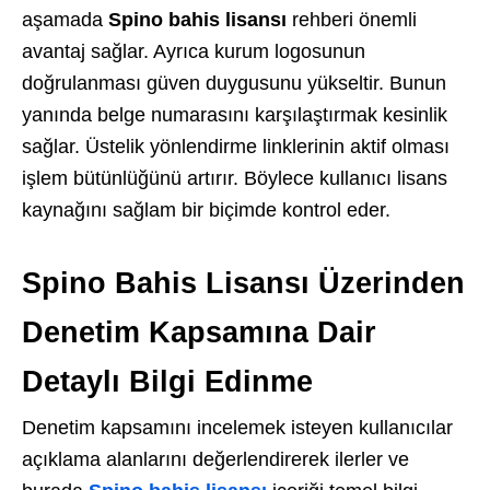
aşamada
Spino bahis lisansı
rehberi önemli
avantaj sağlar. Ayrıca kurum logosunun
doğrulanması güven duygusunu yükseltir. Bunun
yanında belge numarasını karşılaştırmak kesinlik
sağlar. Üstelik yönlendirme linklerinin aktif olması
işlem bütünlüğünü artırır. Böylece kullanıcı lisans
kaynağını sağlam bir biçimde kontrol eder.
Spino Bahis Lisansı Üzerinden
Denetim Kapsamına Dair
Detaylı Bilgi Edinme
Denetim kapsamını incelemek isteyen kullanıcılar
açıklama alanlarını değerlendirerek ilerler ve