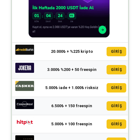
20.000₺ + %225 kripto
GİRİŞ
3.000₺ %200 + 50 freespin
GİRİŞ
5.000₺ iade + 1.000₺ risksiz
GİRİŞ
6.500₺ + 150 freespin
GİRİŞ
5.000₺ + 100 freespin
GİRİŞ