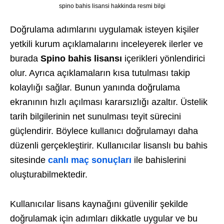
spino bahis lisansi hakkinda resmi bilgi
Doğrulama adımlarını uygulamak isteyen kişiler
yetkili kurum açıklamalarını inceleyerek ilerler ve
burada
Spino bahis lisansı
içerikleri yönlendirici
olur. Ayrıca açıklamaların kısa tutulması takip
kolaylığı sağlar. Bunun yanında doğrulama
ekranının hızlı açılması kararsızlığı azaltır. Üstelik
tarih bilgilerinin net sunulması teyit sürecini
güçlendirir. Böylece kullanıcı doğrulamayı daha
düzenli gerçekleştirir. Kullanıcılar lisanslı bu bahis
sitesinde
canlı maç sonuçları
ile bahislerini
oluşturabilmektedir.
Kullanıcılar lisans kaynağını güvenilir şekilde
doğrulamak için adımları dikkatle uygular ve bu