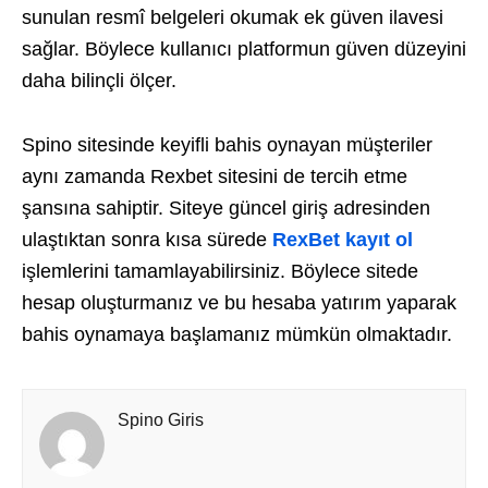
sunulan resmî belgeleri okumak ek güven ilavesi
sağlar. Böylece kullanıcı platformun güven düzeyini
daha bilinçli ölçer.
Spino sitesinde keyifli bahis oynayan müşteriler
aynı zamanda Rexbet sitesini de tercih etme
şansına sahiptir. Siteye güncel giriş adresinden
ulaştıktan sonra kısa sürede
RexBet kayıt ol
işlemlerini tamamlayabilirsiniz. Böylece sitede
hesap oluşturmanız ve bu hesaba yatırım yaparak
bahis oynamaya başlamanız mümkün olmaktadır.
Spino Giris