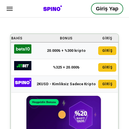
Giriş Yap
BAHIS
BONUS
GIRIŞ
20.000₺ + %300 kripto
GİRİŞ
%325 + 20.000₺
GİRİŞ
2KUSD - Kimliksiz Sadece Kripto
GİRİŞ