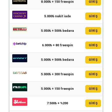
8.000₺ + 150 freespin
GİRİŞ
5.000₺ nakit iade
GİRİŞ
5.050₺ + 500₺ bedava
GİRİŞ
6.000₺ + 80 freespin
GİRİŞ
5.000₺ + 500₺ bedava
GİRİŞ
5.000₺ + 300 freespin
GİRİŞ
5.000₺ + 150 freespin
GİRİŞ
7.500₺ + %200
GİRİŞ