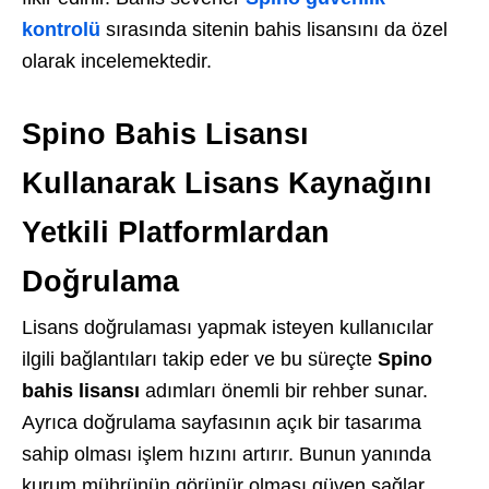
kontrolü
sırasında sitenin bahis lisansını da özel
olarak incelemektedir.
Spino Bahis Lisansı
Kullanarak Lisans Kaynağını
Yetkili Platformlardan
Doğrulama
Lisans doğrulaması yapmak isteyen kullanıcılar
ilgili bağlantıları takip eder ve bu süreçte
Spino
bahis lisansı
adımları önemli bir rehber sunar.
Ayrıca doğrulama sayfasının açık bir tasarıma
sahip olması işlem hızını artırır. Bunun yanında
kurum mührünün görünür olması güven sağlar.