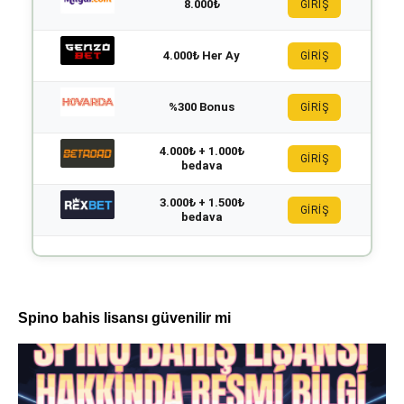
8.000₺
GİRİŞ
4.000₺ Her Ay
GİRİŞ
%300 Bonus
GİRİŞ
4.000₺ + 1.000₺
GİRİŞ
bedava
3.000₺ + 1.500₺
GİRİŞ
bedava
Spino bahis lisansı güvenilir mi