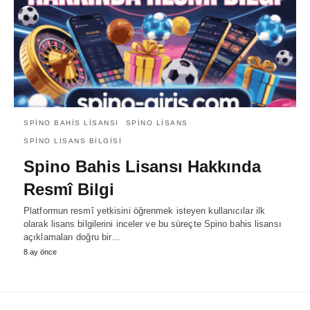
SPINO BAHIS LISANSI
SPINO LISANS
SPINO LISANS BILGISI
Spino Bahis Lisansı Hakkında
Resmî Bilgi
Platformun resmî yetkisini öğrenmek isteyen kullanıcılar ilk
olarak lisans bilgilerini inceler ve bu süreçte Spino bahis lisansı
açıklamaları doğru bir…
8 ay önce