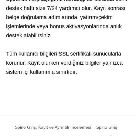
destek hattı size 7/24 yardımcı olur. Kayıt sonrası
belge doğrulama adımlarında, yatırım/çekim
işlemlerinde veya bonus aktivasyonlarında anlık
destek alabilirsiniz.
Tüm kullanıcı bilgileri SSL sertifikalı sunucularla
korunur. Kayıt olurken verdiğiniz bilgiler yalnızca
sistem içi kullanımla sınırlıdır.
Spino Giriş, Kayıt ve Ayrıntılı İncelemesi
Spino Giriş