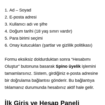
Ad – Soyad
E-posta adresi
Kullanıcı adı ve şifre
Doğum tarihi (18 yaş sınırı vardır)
Para birimi seçimi
Onay kutucukları (şartlar ve gizlilik politikası)
Formu eksiksiz doldurduktan sonra “Hesabımı
Oluştur” butonuna basarak
Spino üyelik
işlemini
tamamlarsınız. Sistem, girdiğiniz e-posta adresine
bir doğrulama bağlantısı gönderir. Bu bağlantıya
tıklamanız durumunda hesabınız aktif hale gelir.
İlk Giriş ve Hesap Paneli