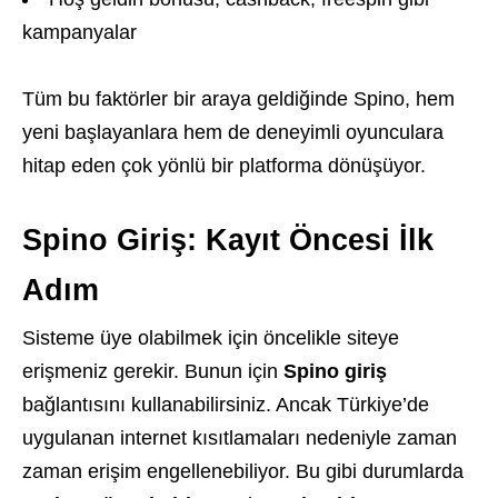
kampanyalar
Tüm bu faktörler bir araya geldiğinde Spino, hem
yeni başlayanlara hem de deneyimli oyunculara
hitap eden çok yönlü bir platforma dönüşüyor.
Spino Giriş: Kayıt Öncesi İlk
Adım
Sisteme üye olabilmek için öncelikle siteye
erişmeniz gerekir. Bunun için
Spino giriş
bağlantısını kullanabilirsiniz. Ancak Türkiye’de
uygulanan internet kısıtlamaları nedeniyle zaman
zaman erişim engellenebiliyor. Bu gibi durumlarda