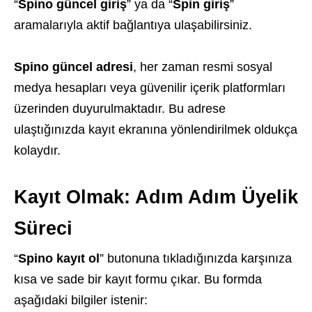
“
Spino güncel giriş
” ya da “
Spin giriş
”
aramalarıyla aktif bağlantıya ulaşabilirsiniz.
Spino güncel adresi
, her zaman resmi sosyal
medya hesapları veya güvenilir içerik platformları
üzerinden duyurulmaktadır. Bu adrese
ulaştığınızda kayıt ekranına yönlendirilmek oldukça
kolaydır.
Kayıt Olmak: Adım Adım Üyelik
Süreci
“
Spino kayıt ol
” butonuna tıkladığınızda karşınıza
kısa ve sade bir kayıt formu çıkar. Bu formda
aşağıdaki bilgiler istenir: