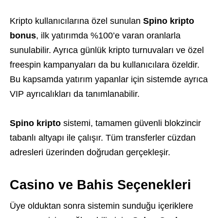
Kripto kullanıcılarına özel sunulan
Spino kripto
bonus
, ilk yatırımda %100’e varan oranlarla
sunulabilir. Ayrıca günlük kripto turnuvaları ve özel
freespin kampanyaları da bu kullanıcılara özeldir.
Bu kapsamda yatırım yapanlar için sistemde ayrıca
VIP ayrıcalıkları da tanımlanabilir.
Spino kripto
sistemi, tamamen güvenli blokzincir
tabanlı altyapı ile çalışır. Tüm transferler cüzdan
adresleri üzerinden doğrudan gerçekleşir.
Casino ve Bahis Seçenekleri
Üye olduktan sonra sistemin sunduğu içeriklere