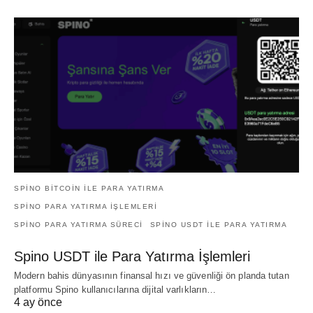
SPINO BITCOIN ILE PARA YATIRMA
SPINO PARA YATIRMA IŞLEMLERI
SPINO PARA YATIRMA SÜRECI
SPINO USDT ILE PARA YATIRMA
Spino USDT ile Para Yatırma İşlemleri
Modern bahis dünyasının finansal hızı ve güvenliği ön planda tutan
platformu Spino kullanıcılarına dijital varlıkların…
4 ay önce