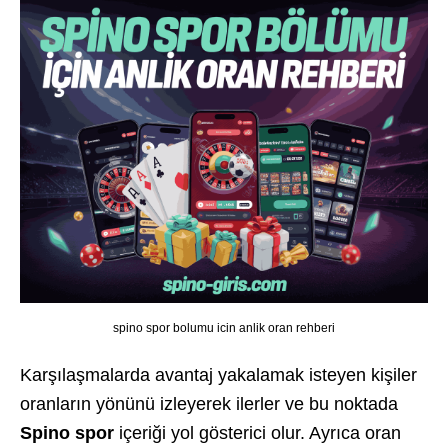
spino spor bolumu icin anlik oran rehberi
Karşılaşmalarda avantaj yakalamak isteyen kişiler
oranların yönünü izleyerek ilerler ve bu noktada
Spino spor
içeriği yol gösterici olur. Ayrıca oran