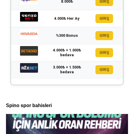
8.000₺
GİRİŞ
4.000₺ Her Ay
GİRİŞ
%300 Bonus
GİRİŞ
4.000₺ + 1.000₺
GİRİŞ
bedava
3.000₺ + 1.500₺
GİRİŞ
bedava
Spino spor bahisleri