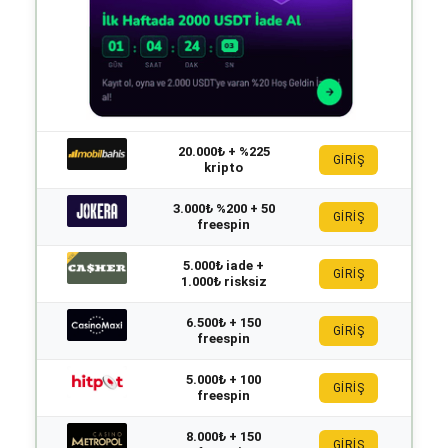
20.000₺ + %225
GİRİŞ
kripto
3.000₺ %200 + 50
GİRİŞ
freespin
5.000₺ iade +
GİRİŞ
1.000₺ risksiz
6.500₺ + 150
GİRİŞ
freespin
5.000₺ + 100
GİRİŞ
freespin
8.000₺ + 150
GİRİŞ