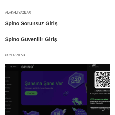
ALAKALI YAZILAR
Spino Sorunsuz Giriş
Spino Güvenilir Giriş
SON YAZILAR