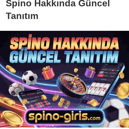
Spino Hakkında Güncel
Tanıtım