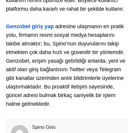
kullanım ritmini optimize eder. Böylece kullanıcı
platformu daha kararlı ve rahat bir şekilde kullanır.
Genzobet giriş yap
adresine ulaşmanın en pratik
yolu, firmanın resmi sosyal medya hesaplarını
takibe almaktır; bu, Spino’nun duyurularını takip
etmekten çok daha hızlı ve güvenilir bir yöntemdir.
Genzobet, erişim yasağı getirildiği anlarda, yeni ve
aktif olan giriş bağlantısını Twitter veya Telegram
gibi kanallar üzerinden anlık bildirimlerle üyelerine
ulaştırmaktadır. Bu proaktif iletişim sayesinde,
güncel adresi bulmak birkaç saniyelik bir işlem
haline gelmektedir.
Spino Giris