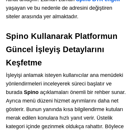
yaşayan ve bu nedenle de adresini değiştiren
siteler arasında yer almaktadır.
Spino Kullanarak Platformun
Güncel İşleyiş Detaylarını
Keşfetme
İşleyişi anlamak isteyen kullanıcılar ana menüdeki
yönlendirmeleri inceleyerek süreci başlatır ve
burada
Spino
açıklamaları önemli bir rehber sunar.
Ayrıca menü düzeni hizmet ayrımlarını daha net
gösterir. Bunun yanında kısa bilgilendirme kutuları
merak edilen konulara hızlı yanıt verir. Üstelik
kategori içinde gezinmek oldukça rahattır. Böylece