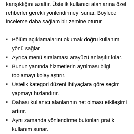
karışıklığını azaltır. Üstelik kullanıcı alanlarına özel
rehberler gerekli yönlendirmeyi sunar. Böylece
inceleme daha sağlam bir zemine oturur.
Bölüm açıklamalarını okumak doğru kullanım
yönü sağlar.
Ayrıca menü sıralaması arayüzü anlaşılır kılar.
Bunun yanında hizmetlerin ayrılması bilgi
toplamayı kolaylaştırır.
Üstelik kategori düzeni ihtiyaçlara göre seçim
yapmayı hızlandırır.
Dahası kullanıcı alanlarının net olması etkileşimi
artırır.
Aynı zamanda yönlendirme butonları pratik
kullanım sunar.