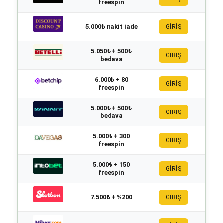
freespin
5.000₺ nakit iade
GİRİŞ
5.050₺ + 500₺
GİRİŞ
bedava
6.000₺ + 80
GİRİŞ
freespin
5.000₺ + 500₺
GİRİŞ
bedava
5.000₺ + 300
GİRİŞ
freespin
5.000₺ + 150
GİRİŞ
freespin
7.500₺ + %200
GİRİŞ