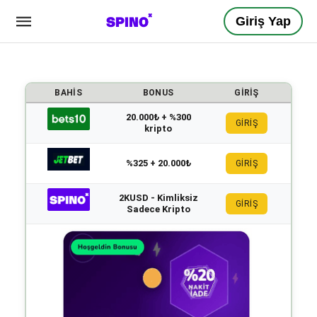
Giriş Yap
BAHIS
BONUS
GIRIŞ
20.000₺ + %300
GİRİŞ
kripto
%325 + 20.000₺
GİRİŞ
2KUSD - Kimliksiz
GİRİŞ
Sadece Kripto