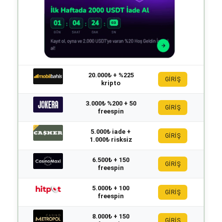
20.000₺ + %225
GİRİŞ
kripto
3.000₺ %200 + 50
GİRİŞ
freespin
5.000₺ iade +
GİRİŞ
1.000₺ risksiz
6.500₺ + 150
GİRİŞ
freespin
5.000₺ + 100
GİRİŞ
freespin
8.000₺ + 150
GİRİŞ