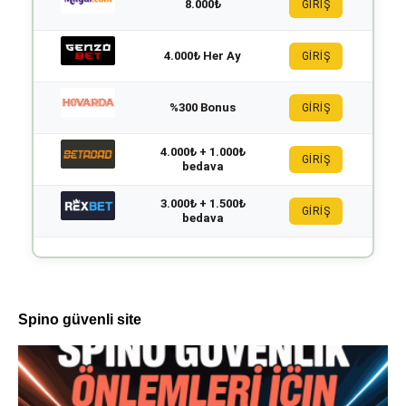
8.000₺
GİRİŞ
4.000₺ Her Ay
GİRİŞ
%300 Bonus
GİRİŞ
4.000₺ + 1.000₺
GİRİŞ
bedava
3.000₺ + 1.500₺
GİRİŞ
bedava
Spino güvenli site