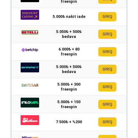
freespin
5.000₺ nakit iade
GİRİŞ
5.050₺ + 500₺
GİRİŞ
bedava
6.000₺ + 80
GİRİŞ
freespin
5.000₺ + 500₺
GİRİŞ
bedava
5.000₺ + 300
GİRİŞ
freespin
5.000₺ + 150
GİRİŞ
freespin
7.500₺ + %200
GİRİŞ