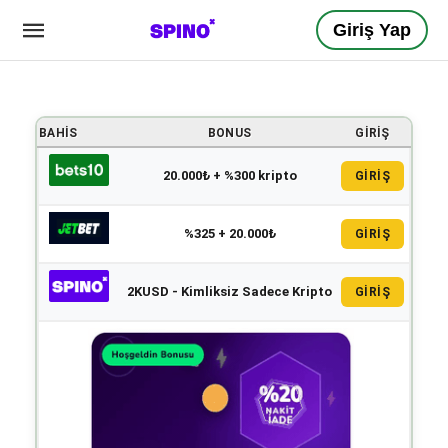
Giriş Yap
BAHIS
BONUS
GIRIŞ
20.000₺ + %300 kripto
GİRİŞ
%325 + 20.000₺
GİRİŞ
2KUSD - Kimliksiz Sadece Kripto
GİRİŞ