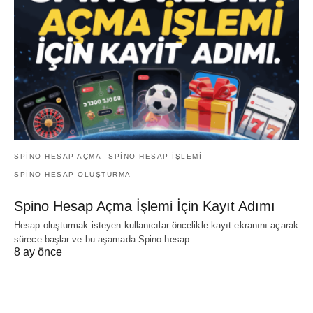
SPINO HESAP AÇMA
SPINO HESAP IŞLEMI
SPINO HESAP OLUŞTURMA
Spino Hesap Açma İşlemi İçin Kayıt Adımı
Hesap oluşturmak isteyen kullanıcılar öncelikle kayıt ekranını açarak
sürece başlar ve bu aşamada Spino hesap…
8 ay önce