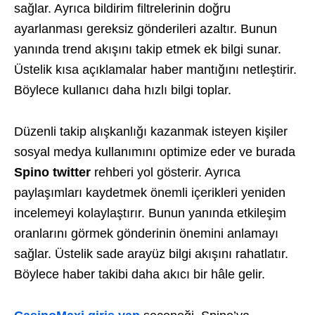
sağlar. Ayrıca bildirim filtrelerinin doğru
ayarlanması gereksiz gönderileri azaltır. Bunun
yanında trend akışını takip etmek ek bilgi sunar.
Üstelik kısa açıklamalar haber mantığını netleştirir.
Böylece kullanıcı daha hızlı bilgi toplar.
Düzenli takip alışkanlığı kazanmak isteyen kişiler
sosyal medya kullanımını optimize eder ve burada
Spino twitter
rehberi yol gösterir. Ayrıca
paylaşımları kaydetmek önemli içerikleri yeniden
incelemeyi kolaylaştırır. Bunun yanında etkileşim
oranlarını görmek gönderinin önemini anlamayı
sağlar. Üstelik sade arayüz bilgi akışını rahatlatır.
Böylece haber takibi daha akıcı bir hâle gelir.