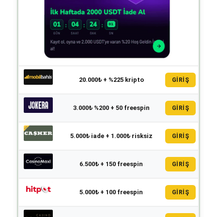
20.000₺ + %225 kripto
GİRİŞ
3.000₺ %200 + 50 freespin
GİRİŞ
5.000₺ iade + 1.000₺ risksiz
GİRİŞ
6.500₺ + 150 freespin
GİRİŞ
5.000₺ + 100 freespin
GİRİŞ