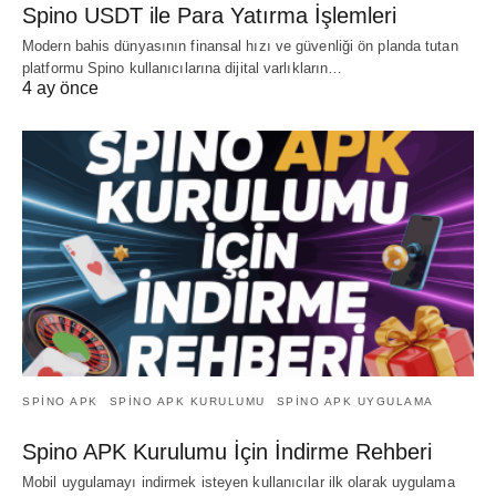
Spino USDT ile Para Yatırma İşlemleri
Modern bahis dünyasının finansal hızı ve güvenliği ön planda tutan
platformu Spino kullanıcılarına dijital varlıkların…
4 ay önce
SPINO APK
SPINO APK KURULUMU
SPINO APK UYGULAMA
Spino APK Kurulumu İçin İndirme Rehberi
Mobil uygulamayı indirmek isteyen kullanıcılar ilk olarak uygulama