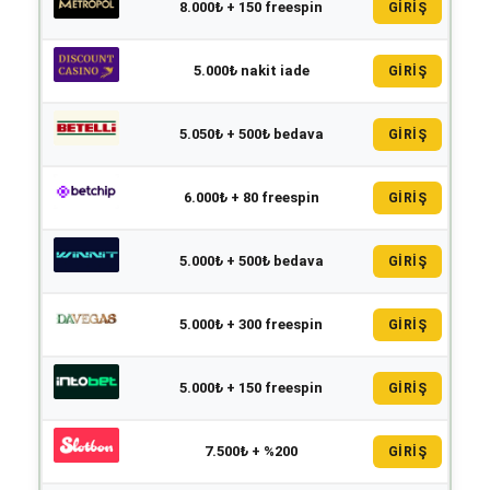
8.000₺ + 150 freespin
GİRİŞ
5.000₺ nakit iade
GİRİŞ
5.050₺ + 500₺ bedava
GİRİŞ
6.000₺ + 80 freespin
GİRİŞ
5.000₺ + 500₺ bedava
GİRİŞ
5.000₺ + 300 freespin
GİRİŞ
5.000₺ + 150 freespin
GİRİŞ
7.500₺ + %200
GİRİŞ