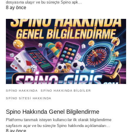
dosyasına ulaşır ve bu süreçte Spino apk…
8 ay önce
SPINO HAKKINDA
SPINO HAKKINDA BILGILER
SPINO SITESI HAKKINDA
Spino Hakkında Genel Bilgilendirme
Platformu tanımak isteyen kullanıcılar ilk olarak bilgilendirme
sayfasını açar ve bu süreçte Spino hakkında açıklamaları…
8 ay önce