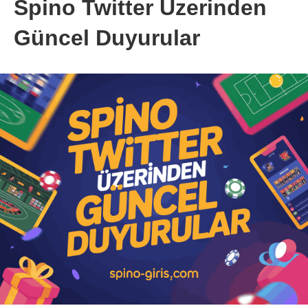
Spino Twitter Üzerinden
Güncel Duyurular