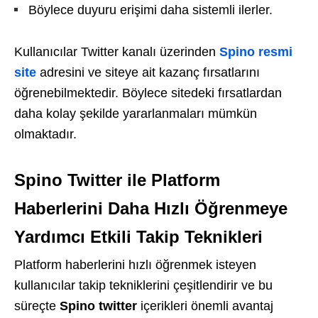
Böylece duyuru erişimi daha sistemli ilerler.
Kullanıcılar Twitter kanalı üzerinden
Spino resmi
site
adresini ve siteye ait kazanç fırsatlarını
öğrenebilmektedir. Böylece sitedeki fırsatlardan
daha kolay şekilde yararlanmaları mümkün
olmaktadır.
Spino Twitter ile Platform
Haberlerini Daha Hızlı Öğrenmeye
Yardımcı Etkili Takip Teknikleri
Platform haberlerini hızlı öğrenmek isteyen
kullanıcılar takip tekniklerini çeşitlendirir ve bu
süreçte
Spino twitter
içerikleri önemli avantaj