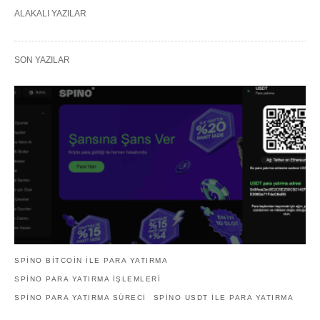
ALAKALI YAZILAR
SON YAZILAR
SPINO BITCOIN ILE PARA YATIRMA
SPINO PARA YATIRMA IŞLEMLERI
SPINO PARA YATIRMA SÜRECI
SPINO USDT ILE PARA YATIRMA