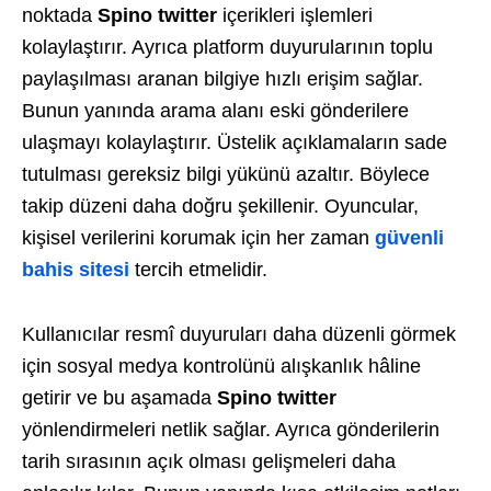
noktada
Spino twitter
içerikleri işlemleri
kolaylaştırır. Ayrıca platform duyurularının toplu
paylaşılması aranan bilgiye hızlı erişim sağlar.
Bunun yanında arama alanı eski gönderilere
ulaşmayı kolaylaştırır. Üstelik açıklamaların sade
tutulması gereksiz bilgi yükünü azaltır. Böylece
takip düzeni daha doğru şekillenir. Oyuncular,
kişisel verilerini korumak için her zaman
güvenli
bahis sitesi
tercih etmelidir.
Kullanıcılar resmî duyuruları daha düzenli görmek
için sosyal medya kontrolünü alışkanlık hâline
getirir ve bu aşamada
Spino twitter
yönlendirmeleri netlik sağlar. Ayrıca gönderilerin
tarih sırasının açık olması gelişmeleri daha