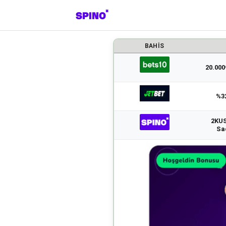
BAHIS
20.000
%32
2KUS
Sa