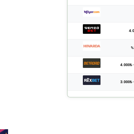
4.
%
4.000₺ 
3.000₺ 