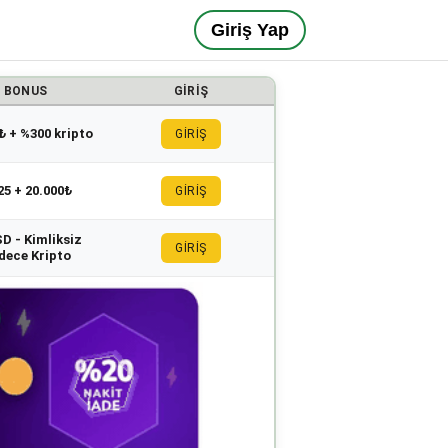
Giriş Yap
BONUS
GIRIŞ
₺ + %300 kripto
GİRİŞ
5 + 20.000₺
GİRİŞ
D - Kimliksiz
GİRİŞ
dece Kripto