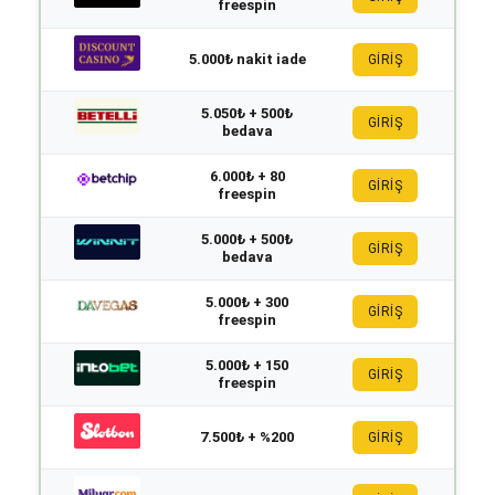
freespin
5.000₺ nakit iade
GİRİŞ
5.050₺ + 500₺
GİRİŞ
bedava
6.000₺ + 80
GİRİŞ
freespin
5.000₺ + 500₺
GİRİŞ
bedava
5.000₺ + 300
GİRİŞ
freespin
5.000₺ + 150
GİRİŞ
freespin
7.500₺ + %200
GİRİŞ