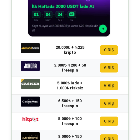
20.000₺ + %225
GİRİŞ
kripto
3.000₺ %200 + 50
GİRİŞ
freespin
5.000₺ iade +
GİRİŞ
1.000₺ risksiz
6.500₺ + 150
GİRİŞ
freespin
5.000₺ + 100
GİRİŞ
freespin
8.000₺ + 150
GİRİŞ