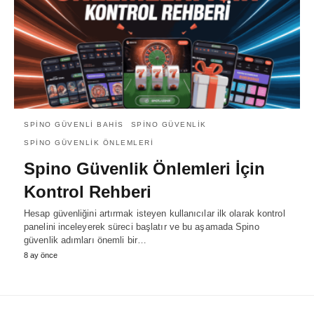
SPINO GÜVENLI BAHIS
SPINO GÜVENLIK
SPINO GÜVENLIK ÖNLEMLERI
Spino Güvenlik Önlemleri İçin
Kontrol Rehberi
Hesap güvenliğini artırmak isteyen kullanıcılar ilk olarak kontrol
panelini inceleyerek süreci başlatır ve bu aşamada Spino
güvenlik adımları önemli bir…
8 ay önce