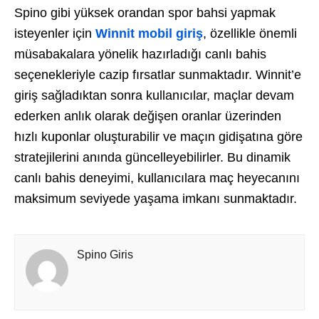
Spino gibi yüksek orandan spor bahsi yapmak
isteyenler için
Winnit mobil giriş
, özellikle önemli
müsabakalara yönelik hazırladığı canlı bahis
seçenekleriyle cazip fırsatlar sunmaktadır. Winnit’e
giriş sağladıktan sonra kullanıcılar, maçlar devam
ederken anlık olarak değişen oranlar üzerinden
hızlı kuponlar oluşturabilir ve maçın gidişatına göre
stratejilerini anında güncelleyebilirler. Bu dinamik
canlı bahis deneyimi, kullanıcılara maç heyecanını
maksimum seviyede yaşama imkanı sunmaktadır.
Spino Giris