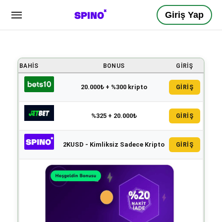
Giriş Yap
BAHIS
BONUS
GIRIŞ
20.000₺ + %300 kripto
GİRİŞ
%325 + 20.000₺
GİRİŞ
2KUSD - Kimliksiz Sadece Kripto
GİRİŞ