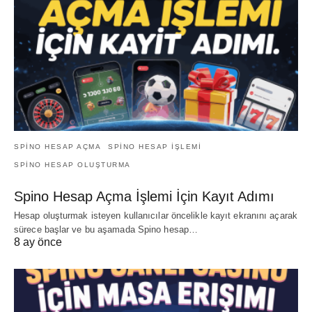
SPINO HESAP AÇMA
SPINO HESAP IŞLEMI
SPINO HESAP OLUŞTURMA
Spino Hesap Açma İşlemi İçin Kayıt Adımı
Hesap oluşturmak isteyen kullanıcılar öncelikle kayıt ekranını açarak
sürece başlar ve bu aşamada Spino hesap…
8 ay önce