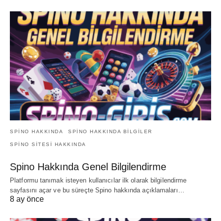
SPINO HAKKINDA
SPINO HAKKINDA BILGILER
SPINO SITESI HAKKINDA
Spino Hakkında Genel Bilgilendirme
Platformu tanımak isteyen kullanıcılar ilk olarak bilgilendirme
sayfasını açar ve bu süreçte Spino hakkında açıklamaları…
8 ay önce