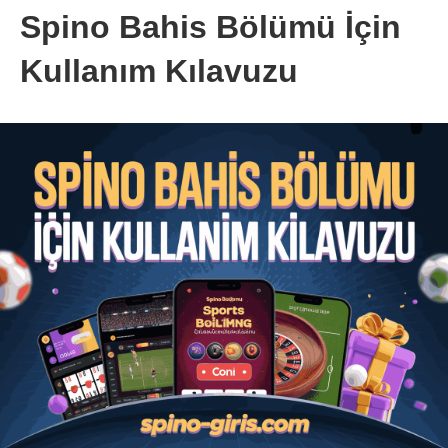
Spino Bahis Bölümü İçin
Kullanım Kılavuzu