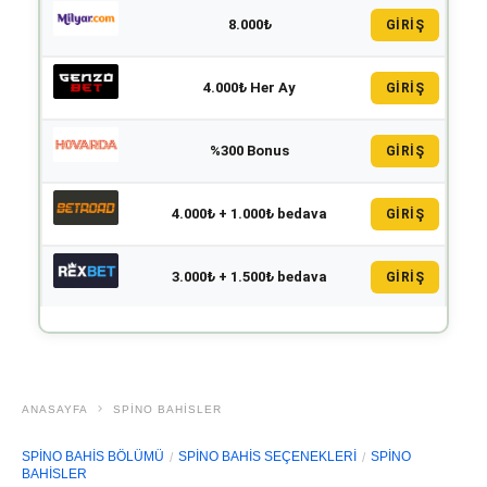
8.000₺
GİRİŞ
4.000₺ Her Ay
GİRİŞ
%300 Bonus
GİRİŞ
4.000₺ + 1.000₺ bedava
GİRİŞ
3.000₺ + 1.500₺ bedava
GİRİŞ
ANASAYFA
SPINO BAHISLER
SPINO BAHIS BÖLÜMÜ
SPINO BAHIS SEÇENEKLERI
SPINO
BAHISLER