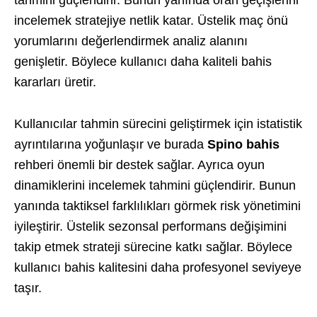
tahmini güçlendirir. Bunun yanında oran geçişlerini
incelemek stratejiye netlik katar. Üstelik maç önü
yorumlarını değerlendirmek analiz alanını
genişletir. Böylece kullanıcı daha kaliteli bahis
kararları üretir.
Kullanıcılar tahmin sürecini geliştirmek için istatistik
ayrıntılarına yoğunlaşır ve burada
Spino bahis
rehberi önemli bir destek sağlar. Ayrıca oyun
dinamiklerini incelemek tahmini güçlendirir. Bunun
yanında taktiksel farklılıkları görmek risk yönetimini
iyileştirir. Üstelik sezonsal performans değişimini
takip etmek strateji sürecine katkı sağlar. Böylece
kullanıcı bahis kalitesini daha profesyonel seviyeye
taşır.