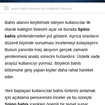
spino bahis bolumu icin kullanim kilavuzu
Bahis alanını keşfetmek isteyen kullanıcılar ilk
olarak kategori listesini açar ve burada
Spino
bahis
yönlendirmeleri yol gösterir. Ayrıca oranların
düzenli biçimde sunulması incelemeyi kolaylaştırır.
Bunun yanında maç akışının gerçek zamanlı
yenilenmesi analiz sürecini hızlandırır. Üstelik sade
arayüz kullanıcıyı yormaz. Böylece bahis
bölümüne giriş yapan kişiler daha rahat hareket
eder.
Yeni başlayan kullanıcılar bahis türlerini anlamak
için açıklama penceresini inceler ve bu süreçte
Spino bahis
içerikleri önemli bir temel sunar.