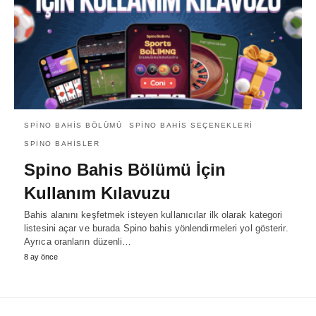
SPINO BAHIS BÖLÜMÜ
SPINO BAHIS SEÇENEKLERI
SPINO BAHISLER
Spino Bahis Bölümü İçin
Kullanım Kılavuzu
Bahis alanını keşfetmek isteyen kullanıcılar ilk olarak kategori
listesini açar ve burada Spino bahis yönlendirmeleri yol gösterir.
Ayrıca oranların düzenli…
8 ay önce