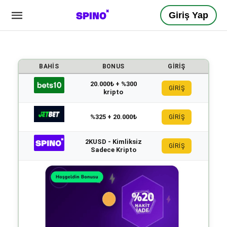
Giriş Yap
BAHIS
BONUS
GIRIŞ
20.000₺ + %300
GİRİŞ
kripto
%325 + 20.000₺
GİRİŞ
2KUSD - Kimliksiz
GİRİŞ
Sadece Kripto