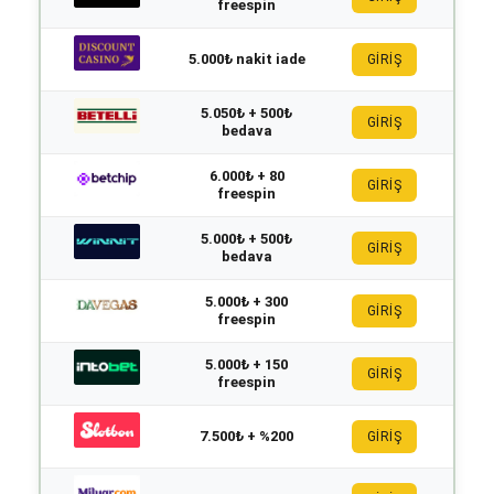
freespin
5.000₺ nakit iade
GİRİŞ
5.050₺ + 500₺
GİRİŞ
bedava
6.000₺ + 80
GİRİŞ
freespin
5.000₺ + 500₺
GİRİŞ
bedava
5.000₺ + 300
GİRİŞ
freespin
5.000₺ + 150
GİRİŞ
freespin
7.500₺ + %200
GİRİŞ