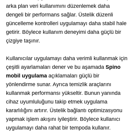
arka plan veri kullanımını düzenlemek daha
dengeli bir performans sağlar. Üstelik düzenli
güncelleme kontrolleri uygulamayı daha stabil hale
getirir. Böylece kullanım deneyimi daha güçlü bir
çizgiye taşınır.
Kullanıcılar uygulamayı daha verimli kullanmak için
çeşitli ayarlamaları dener ve bu aşamada
Spino
mobil uygulama
açıklamaları güçlü bir
yönlendirme sunar. Ayrıca temizlik araçlarını
kullanmak performansı yükseltir. Bunun yanında
cihaz uyumluluğunu takip etmek uygulama
kararlılığını artırır. Üstelik bağlantı optimizasyonu
yapmak işlem akışını iyileştirir. Böylece kullanıcı
uygulamayı daha rahat bir tempoda kullanır.