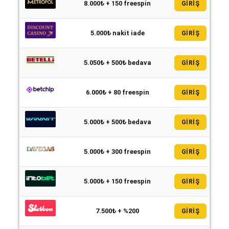
8.000₺ + 150 freespin
GİRİŞ
5.000₺ nakit iade
GİRİŞ
5.050₺ + 500₺ bedava
GİRİŞ
6.000₺ + 80 freespin
GİRİŞ
5.000₺ + 500₺ bedava
GİRİŞ
5.000₺ + 300 freespin
GİRİŞ
5.000₺ + 150 freespin
GİRİŞ
7.500₺ + %200
GİRİŞ