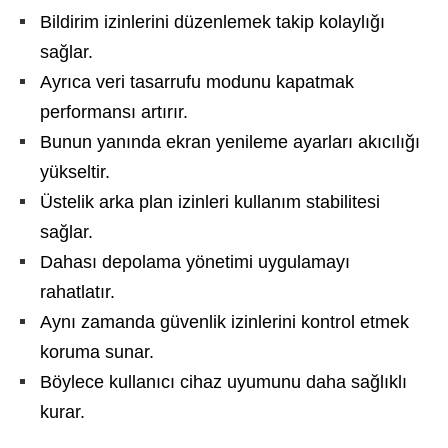
Bildirim izinlerini düzenlemek takip kolaylığı
sağlar.
Ayrıca veri tasarrufu modunu kapatmak
performansı artırır.
Bunun yanında ekran yenileme ayarları akıcılığı
yükseltir.
Üstelik arka plan izinleri kullanım stabilitesi
sağlar.
Dahası depolama yönetimi uygulamayı
rahatlatır.
Aynı zamanda güvenlik izinlerini kontrol etmek
koruma sunar.
Böylece kullanıcı cihaz uyumunu daha sağlıklı
kurar.