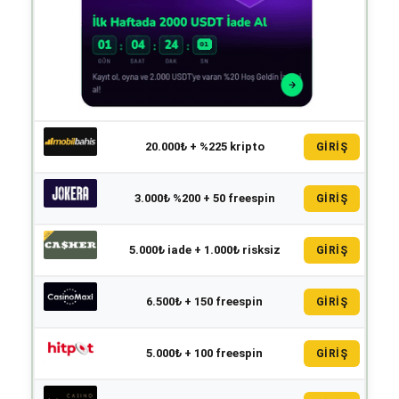
20.000₺ + %225 kripto
GİRİŞ
3.000₺ %200 + 50 freespin
GİRİŞ
5.000₺ iade + 1.000₺ risksiz
GİRİŞ
6.500₺ + 150 freespin
GİRİŞ
5.000₺ + 100 freespin
GİRİŞ