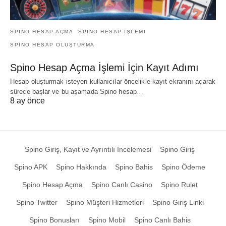
SPINO HESAP AÇMA
SPINO HESAP IŞLEMI
SPINO HESAP OLUŞTURMA
Spino Hesap Açma İşlemi İçin Kayıt Adımı
Hesap oluşturmak isteyen kullanıcılar öncelikle kayıt ekranını açarak
sürece başlar ve bu aşamada Spino hesap…
8 ay önce
Spino Giriş, Kayıt ve Ayrıntılı İncelemesi
Spino Giriş
Spino APK
Spino Hakkında
Spino Bahis
Spino Ödeme
Spino Hesap Açma
Spino Canlı Casino
Spino Rulet
Spino Twitter
Spino Müşteri Hizmetleri
Spino Giriş Linki
Spino Bonusları
Spino Mobil
Spino Canlı Bahis