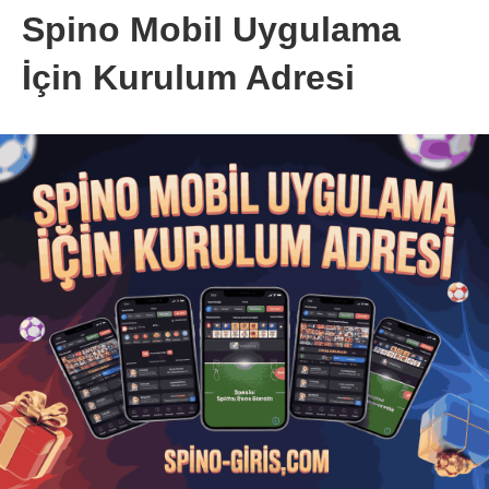
Spino Mobil Uygulama
İçin Kurulum Adresi