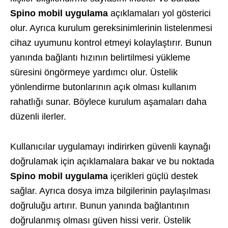
Spino mobil uygulama
açıklamaları yol gösterici
olur. Ayrıca kurulum gereksinimlerinin listelenmesi
cihaz uyumunu kontrol etmeyi kolaylaştırır. Bunun
yanında bağlantı hızının belirtilmesi yükleme
süresini öngörmeye yardımcı olur. Üstelik
yönlendirme butonlarının açık olması kullanım
rahatlığı sunar. Böylece kurulum aşamaları daha
düzenli ilerler.
Kullanıcılar uygulamayı indirirken güvenli kaynağı
doğrulamak için açıklamalara bakar ve bu noktada
Spino mobil uygulama
içerikleri güçlü destek
sağlar. Ayrıca dosya imza bilgilerinin paylaşılması
doğruluğu artırır. Bunun yanında bağlantının
doğrulanmış olması güven hissi verir. Üstelik