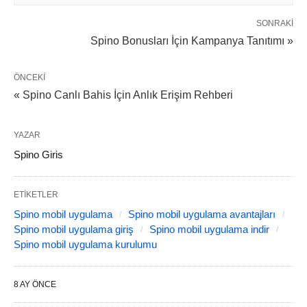
SONRAKI
Spino Bonusları İçin Kampanya Tanıtımı »
ÖNCEKI
« Spino Canlı Bahis İçin Anlık Erişim Rehberi
YAZAR
Spino Giris
ETIKETLER
Spino mobil uygulama
Spino mobil uygulama avantajları
Spino mobil uygulama giriş
Spino mobil uygulama indir
Spino mobil uygulama kurulumu
8 AY ÖNCE