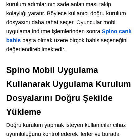
kurulum adımlarının sade anlatılması takip
kolaylığı yaratır. Böylece kullanıcı doğru kurulum
dosyasını daha rahat seçer. Oyuncular mobil
uygulama indirme işlemlerinden sonra
Spino canlı
bahis
başta olmak üzere birçok bahis seçeneğini
değerlendirebilmektedir.
Spino Mobil Uygulama
Kullanarak Uygulama Kurulum
Dosyalarını Doğru Şekilde
Yükleme
Doğru kurulum yapmak isteyen kullanıcılar cihaz
uyumluluğunu kontrol ederek ilerler ve burada