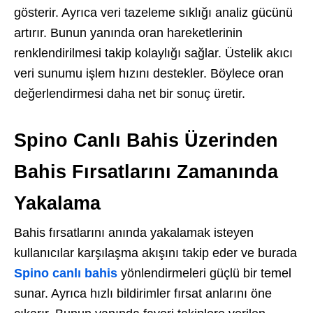
gösterir. Ayrıca veri tazeleme sıklığı analiz gücünü
artırır. Bunun yanında oran hareketlerinin
renklendirilmesi takip kolaylığı sağlar. Üstelik akıcı
veri sunumu işlem hızını destekler. Böylece oran
değerlendirmesi daha net bir sonuç üretir.
Spino Canlı Bahis Üzerinden
Bahis Fırsatlarını Zamanında
Yakalama
Bahis fırsatlarını anında yakalamak isteyen
kullanıcılar karşılaşma akışını takip eder ve burada
Spino canlı bahis
yönlendirmeleri güçlü bir temel
sunar. Ayrıca hızlı bildirimler fırsat anlarını öne