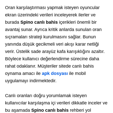
Oran karşılaştırması yapmak isteyen oyuncular
ekran üzerindeki verileri inceleyerek ilerler ve
burada
Spino canlı bahis
içerikleri önemli bir
avantaj sunar. Ayrıca kritik anlarda sunulan oran
sıçramaları strateji kurulmasını sağlar. Bunun
yanında düşük gecikmeli veri akışı karar netliği
verir. Üstelik sade arayüz kafa karışıklığını azaltır.
Böylece kullanıcı değerlendirme sürecine daha
rahat odaklanır. Müşteriler sitede canlı bahis
oynama amacı ile
apk dosyası
ile mobil
uygulamayı indirmektedir.
Canlı oranları doğru yorumlamak isteyen
kullanıcılar karşılaşma içi verileri dikkatle inceler ve
bu aşamada
Spino canlı bahis
rehberi yol