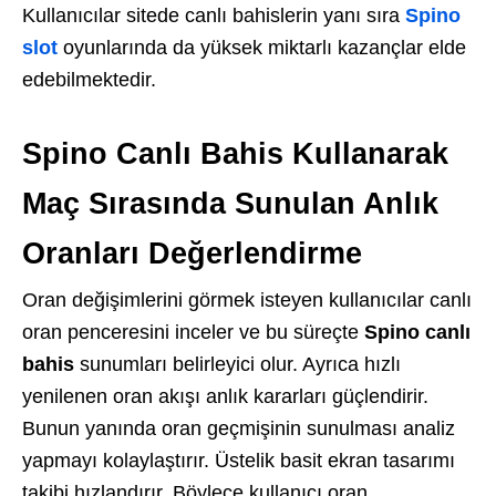
Kullanıcılar sitede canlı bahislerin yanı sıra
Spino
slot
oyunlarında da yüksek miktarlı kazançlar elde
edebilmektedir.
Spino Canlı Bahis Kullanarak
Maç Sırasında Sunulan Anlık
Oranları Değerlendirme
Oran değişimlerini görmek isteyen kullanıcılar canlı
oran penceresini inceler ve bu süreçte
Spino canlı
bahis
sunumları belirleyici olur. Ayrıca hızlı
yenilenen oran akışı anlık kararları güçlendirir.
Bunun yanında oran geçmişinin sunulması analiz
yapmayı kolaylaştırır. Üstelik basit ekran tasarımı
takibi hızlandırır. Böylece kullanıcı oran