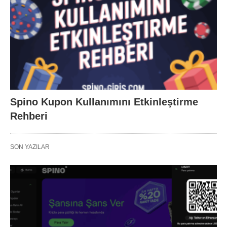
Spino Kupon Kullanımını Etkinleştirme
Rehberi
SON YAZILAR