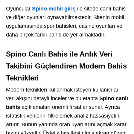
Oyuncular
Spino mobil giriş
ile sitede canlı bahis
ve diğer oyunları oynayabilmektedir. Sitenin mobil
uygulamasında spor bahisleri, casino oyunları ve
daha birçok farklı bahis de yer almaktadır.
Spino Canlı Bahis ile Anlık Veri
Takibini Güçlendiren Modern Bahis
Teknikleri
Modern teknikleri kullanmak isteyen kullanıcılar
veri akışını detaylı inceler ve bu etapta
Spino canlı
bahis
açıklamaları önemli fırsatlar sunar. Ayrıca
istatistik verilerini filtrelemek analiz hassasiyetini
artırır. Bunun yanında oran uyarılarını açmak karar
hızını yükseltir. Üstelik basitleştirilmiş ekran düzeni