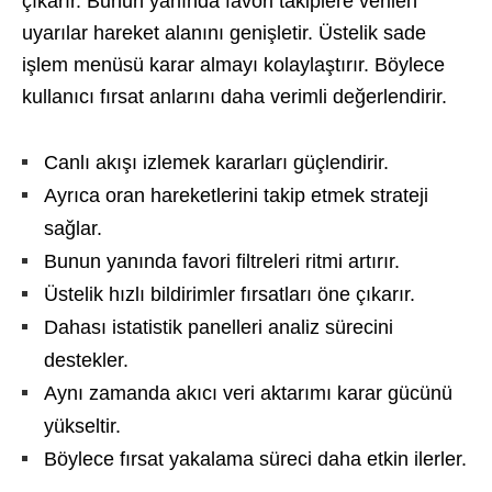
çıkarır. Bunun yanında favori takiplere verilen
uyarılar hareket alanını genişletir. Üstelik sade
işlem menüsü karar almayı kolaylaştırır. Böylece
kullanıcı fırsat anlarını daha verimli değerlendirir.
Canlı akışı izlemek kararları güçlendirir.
Ayrıca oran hareketlerini takip etmek strateji
sağlar.
Bunun yanında favori filtreleri ritmi artırır.
Üstelik hızlı bildirimler fırsatları öne çıkarır.
Dahası istatistik panelleri analiz sürecini
destekler.
Aynı zamanda akıcı veri aktarımı karar gücünü
yükseltir.
Böylece fırsat yakalama süreci daha etkin ilerler.