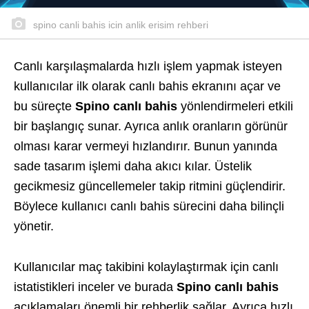
spino canli bahis icin anlik erisim rehberi
Canlı karşılaşmalarda hızlı işlem yapmak isteyen
kullanıcılar ilk olarak canlı bahis ekranını açar ve
bu süreçte
Spino canlı bahis
yönlendirmeleri etkili
bir başlangıç sunar. Ayrıca anlık oranların görünür
olması karar vermeyi hızlandırır. Bunun yanında
sade tasarım işlemi daha akıcı kılar. Üstelik
gecikmesiz güncellemeler takip ritmini güçlendirir.
Böylece kullanıcı canlı bahis sürecini daha bilinçli
yönetir.
Kullanıcılar maç takibini kolaylaştırmak için canlı
istatistikleri inceler ve burada
Spino canlı bahis
açıklamaları önemli bir rehberlik sağlar. Ayrıca hızlı