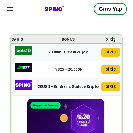
Giriş Yap
BAHIS
BONUS
GIRIŞ
20.000₺ + %300 kripto
GİRİŞ
%325 + 20.000₺
GİRİŞ
2KUSD - Kimliksiz Sadece Kripto
GİRİŞ