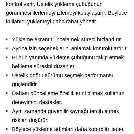
kontrol verir. Üstelik yükleme çubuğunun
görünmesi ilerlemeyi izlemeyi kolaylaştırır. Böylece
kullanıcı yüklemeyi daha rahat yönetir.
Yükleme ekranını incelemek süreci hızlandırır.
Ayrıca izin seçeneklerini anlamak kontrolü artırır.
Bunun yanında yükleme çubuğunu takip etmek
bekleme süresini düzenler.
Üstelik doğru sürümü seçmek performansı
güçlendirir.
Dahası güncelleme özelliklerini bilmek kullanım
deneyimini destekler.
Aynı zamanda güvenilir kaynağı tercih etmek
riskleri düşürür.
Böylece yükleme adımları daha kontrollü ilerler.