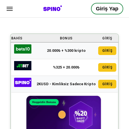
Giriş Yap
BAHIS
BONUS
GIRIŞ
20.000₺ + %300 kripto
GİRİŞ
%325 + 20.000₺
GİRİŞ
2KUSD - Kimliksiz Sadece Kripto
GİRİŞ