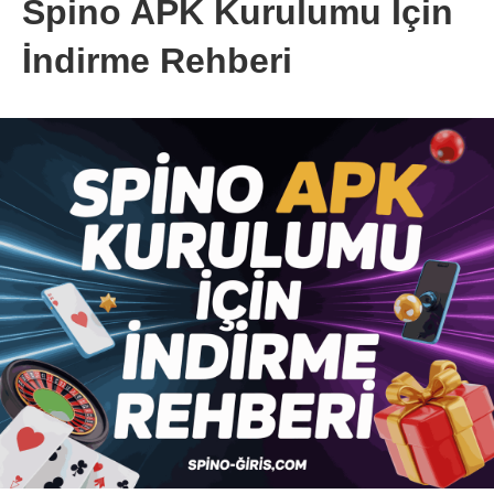
Spino APK Kurulumu İçin
İndirme Rehberi