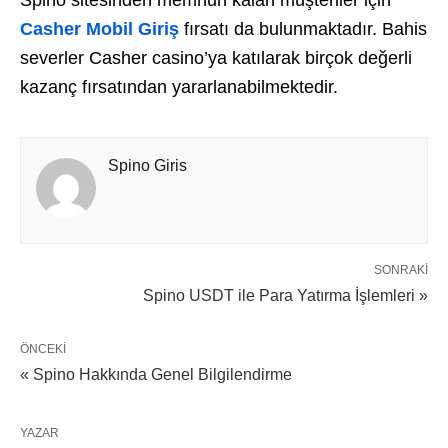
Spino sitesinden memnun kalan müşteriler için
Casher Mobil Giriş
fırsatı da bulunmaktadır. Bahis
severler Casher casino’ya katılarak birçok değerli
kazanç fırsatından yararlanabilmektedir.
Spino Giris
SONRAKI
Spino USDT ile Para Yatırma İşlemleri »
ÖNCEKI
« Spino Hakkında Genel Bilgilendirme
YAZAR