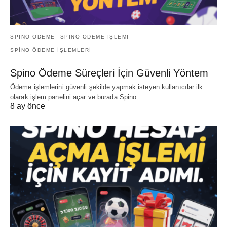
SPINO ÖDEME
SPINO ÖDEME IŞLEMI
SPINO ÖDEME IŞLEMLERI
Spino Ödeme Süreçleri İçin Güvenli Yöntem
Ödeme işlemlerini güvenli şekilde yapmak isteyen kullanıcılar ilk
olarak işlem panelini açar ve burada Spino…
8 ay önce