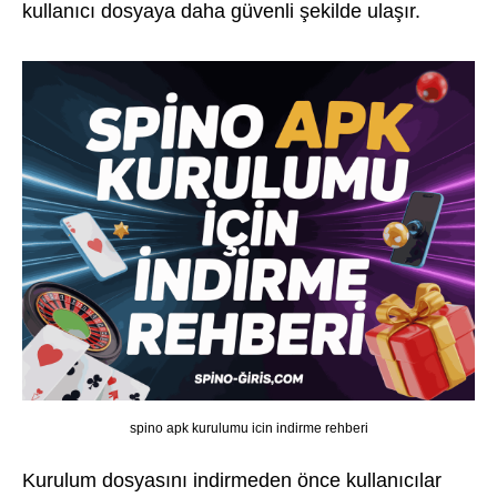
kullanıcı dosyaya daha güvenli şekilde ulaşır.
spino apk kurulumu icin indirme rehberi
Kurulum dosyasını indirmeden önce kullanıcılar