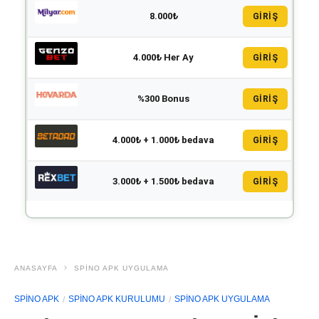
8.000₺
GİRİŞ
4.000₺ Her Ay
GİRİŞ
%300 Bonus
GİRİŞ
4.000₺ + 1.000₺ bedava
GİRİŞ
3.000₺ + 1.500₺ bedava
GİRİŞ
ANASAYFA
SPINO APK UYGULAMA
SPINO APK
SPINO APK KURULUMU
SPINO APK UYGULAMA