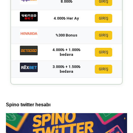
8.000₺
GİRİŞ
4.000₺ Her Ay
GİRİŞ
%300 Bonus
GİRİŞ
4.000₺ + 1.000₺
GİRİŞ
bedava
3.000₺ + 1.500₺
GİRİŞ
bedava
Spino twitter hesabı