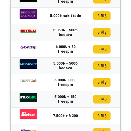
freespin
5.000₺ nakit iade
GİRİŞ
5.050₺ + 500₺
GİRİŞ
bedava
6.000₺ + 80
GİRİŞ
freespin
5.000₺ + 500₺
GİRİŞ
bedava
5.000₺ + 300
GİRİŞ
freespin
5.000₺ + 150
GİRİŞ
freespin
7.500₺ + %200
GİRİŞ