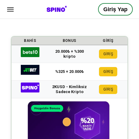
Giriş Yap
BAHIS
BONUS
GIRIŞ
20.000₺ + %300
GİRİŞ
kripto
%325 + 20.000₺
GİRİŞ
2KUSD - Kimliksiz
GİRİŞ
Sadece Kripto