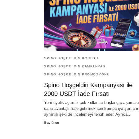
SPINO HOŞGELDIN BONUSU
SPINO HOŞGELDIN KAMPANYASI
SPINO HOŞGELDIN PROMOSYONU
Spino Hoşgeldin Kampanyası ile
2000 USDT İade Fırsatı
Yeni üyelik açan birçok kullanıcı başlangıç aşaması
daha avantajlı hale getirmek için kampanya şartların
ayrıntılı şekilde incelemeyi tercih eder. Ayrıca…
8 ay önce