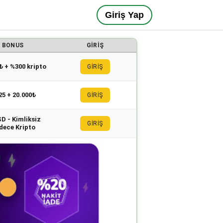
Giriş Yap
BONUS
GIRIŞ
₺ + %300 kripto
GİRİŞ
5 + 20.000₺
GİRİŞ
D - Kimliksiz
GİRİŞ
dece Kripto