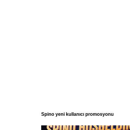
Spino yeni kullanıcı promosyonu