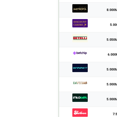
8.000₺
5.00
5.050₺
6.000
5.000₺
5.000₺
5.000₺
7.