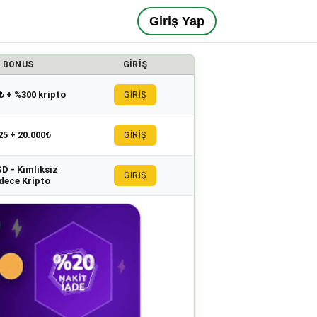
Giriş Yap
BONUS
GIRIŞ
₺ + %300 kripto
GİRİŞ
5 + 20.000₺
GİRİŞ
D - Kimliksiz
GİRİŞ
dece Kripto