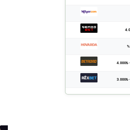
4.
%
4.000₺ 
3.000₺ 