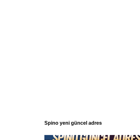
Spino yeni güncel adres