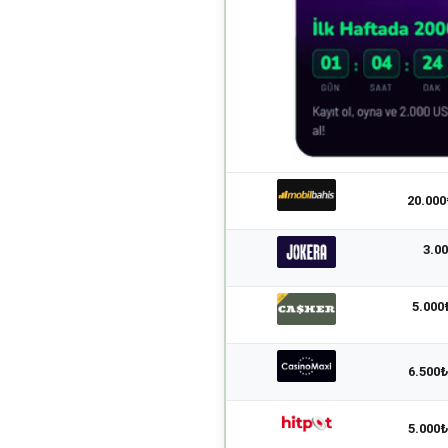
20.000
3.00
5.000
6.500₺
5.000₺