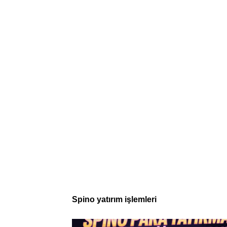
Spino yatırım işlemleri