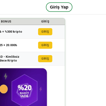
Giriş Yap
BONUS
GIRIŞ
₺ + %300 kripto
GİRİŞ
5 + 20.000₺
GİRİŞ
D - Kimliksiz
GİRİŞ
dece Kripto