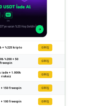
₺ + %225 kripto
GİRİŞ
0₺ %200 + 50
GİRİŞ
freespin
₺ iade + 1.000₺
GİRİŞ
risksiz
 + 150 freespin
GİRİŞ
 + 100 freespin
GİRİŞ