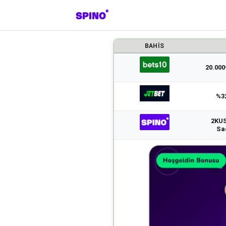
BAHIS
20.000
%32
2KUS
Sa