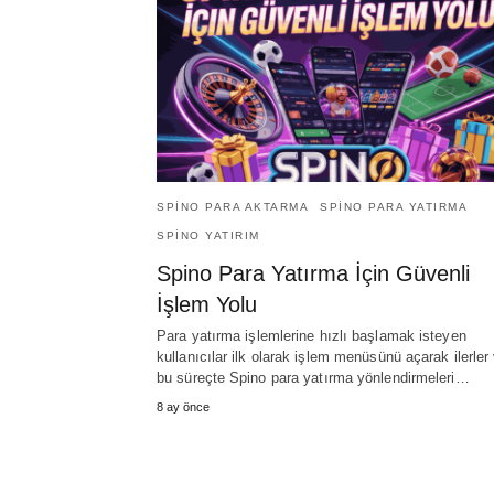
SPINO PARA AKTARMA
SPINO PARA YATIRMA
SPINO YATIRIM
Spino Para Yatırma İçin Güvenli
İşlem Yolu
Para yatırma işlemlerine hızlı başlamak isteyen
kullanıcılar ilk olarak işlem menüsünü açarak ilerler
bu süreçte Spino para yatırma yönlendirmeleri…
8 ay önce