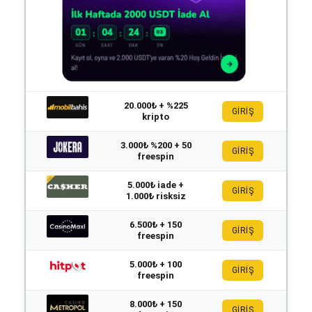
20.000₺ + %225
GİRİŞ
kripto
3.000₺ %200 + 50
GİRİŞ
freespin
5.000₺ iade +
GİRİŞ
1.000₺ risksiz
6.500₺ + 150
GİRİŞ
freespin
5.000₺ + 100
GİRİŞ
freespin
8.000₺ + 150
GİRİŞ