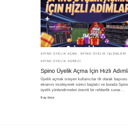
SPINO ÜYELIK AÇMA
SPINO ÜYELIK IŞLEMLERI
SPINO ÜYELIK SÜRECI
Spino Üyelik Açma İçin Hızlı Adıml
Üyelik açmak isteyen kullanıcılar ilk olarak başvuru
ekranını inceleyerek süreci başlatır ve burada Spin
üyelik yönlendirmeleri önemli bir rehberlik sunar.…
8 ay önce