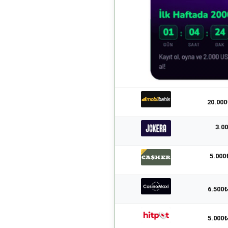
20.000
3.00
5.000
6.500₺
5.000₺