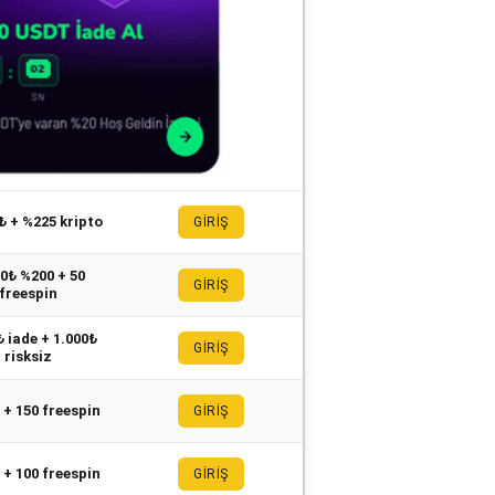
₺ + %225 kripto
GİRİŞ
0₺ %200 + 50
GİRİŞ
freespin
₺ iade + 1.000₺
GİRİŞ
risksiz
 + 150 freespin
GİRİŞ
 + 100 freespin
GİRİŞ