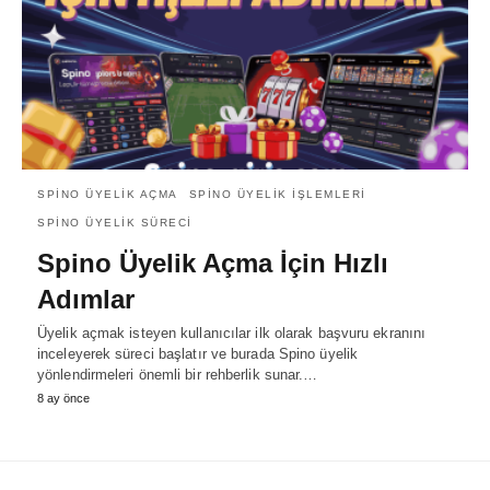
SPINO ÜYELIK AÇMA
SPINO ÜYELIK IŞLEMLERI
SPINO ÜYELIK SÜRECI
Spino Üyelik Açma İçin Hızlı
Adımlar
Üyelik açmak isteyen kullanıcılar ilk olarak başvuru ekranını
inceleyerek süreci başlatır ve burada Spino üyelik
yönlendirmeleri önemli bir rehberlik sunar.…
8 ay önce