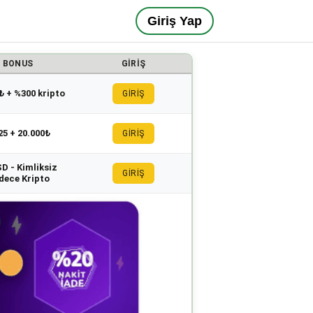
Giriş Yap
BONUS
GIRIŞ
₺ + %300 kripto
GİRİŞ
5 + 20.000₺
GİRİŞ
D - Kimliksiz
GİRİŞ
dece Kripto