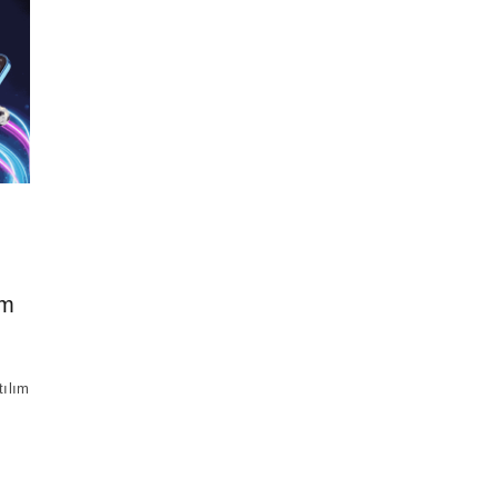
ım
tılım