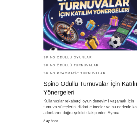
SPINO ÖDÜLLÜ OYUNLAR
SPINO ÖDÜLLÜ TURNUVALAR
SPINO PRAGMATIC TURNUVALAR
Spino Ödüllü Turnuvalar İçin Katıl
Yönergeleri
Kullanıcılar rekabetçi oyun deneyimi yaşamak için
turnuva süreçlerini dikkatle inceler ve bu nedenle ka
adımlarını doğru şekilde takip eder. Ayrıca…
8 ay önce