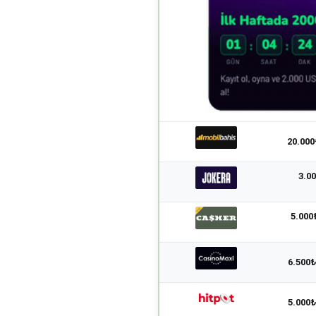
20.000
3.00
5.000
6.500₺
5.000₺