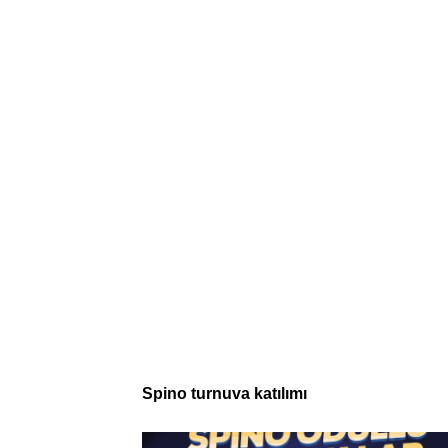
Spino turnuva katılımı