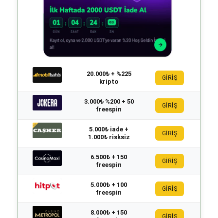
20.000₺ + %225
GİRİŞ
kripto
3.000₺ %200 + 50
GİRİŞ
freespin
5.000₺ iade +
GİRİŞ
1.000₺ risksiz
6.500₺ + 150
GİRİŞ
freespin
5.000₺ + 100
GİRİŞ
freespin
8.000₺ + 150
GİRİŞ