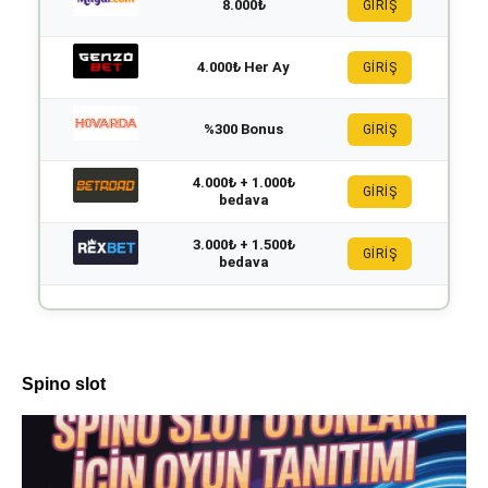
8.000₺
GİRİŞ
4.000₺ Her Ay
GİRİŞ
%300 Bonus
GİRİŞ
4.000₺ + 1.000₺
GİRİŞ
bedava
3.000₺ + 1.500₺
GİRİŞ
bedava
Spino slot