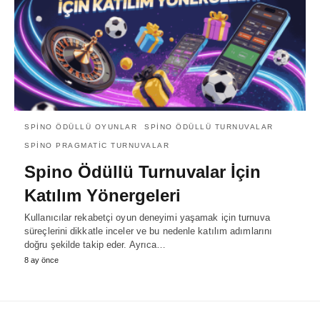
SPINO ÖDÜLLÜ OYUNLAR
SPINO ÖDÜLLÜ TURNUVALAR
SPINO PRAGMATIC TURNUVALAR
Spino Ödüllü Turnuvalar İçin
Katılım Yönergeleri
Kullanıcılar rekabetçi oyun deneyimi yaşamak için turnuva
süreçlerini dikkatle inceler ve bu nedenle katılım adımlarını
doğru şekilde takip eder. Ayrıca…
8 ay önce