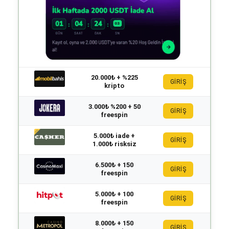
20.000₺ + %225
GİRİŞ
kripto
3.000₺ %200 + 50
GİRİŞ
freespin
5.000₺ iade +
GİRİŞ
1.000₺ risksiz
6.500₺ + 150
GİRİŞ
freespin
5.000₺ + 100
GİRİŞ
freespin
8.000₺ + 150
GİRİŞ