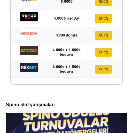
8.000₺
GİRİŞ
4.000₺ Her Ay
GİRİŞ
%300 Bonus
GİRİŞ
4.000₺ + 1.000₺
GİRİŞ
bedava
3.000₺ + 1.500₺
GİRİŞ
bedava
Spino slot yarışmaları