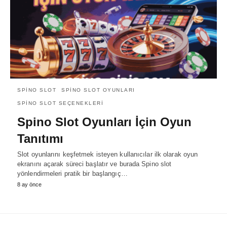
SPINO SLOT
SPINO SLOT OYUNLARI
SPINO SLOT SEÇENEKLERI
Spino Slot Oyunları İçin Oyun
Tanıtımı
Slot oyunlarını keşfetmek isteyen kullanıcılar ilk olarak oyun
ekranını açarak süreci başlatır ve burada Spino slot
yönlendirmeleri pratik bir başlangıç…
8 ay önce