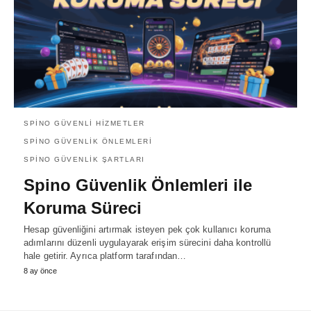
SPINO GÜVENLI HIZMETLER
SPINO GÜVENLIK ÖNLEMLERI
SPINO GÜVENLIK ŞARTLARI
Spino Güvenlik Önlemleri ile
Koruma Süreci
Hesap güvenliğini artırmak isteyen pek çok kullanıcı koruma
adımlarını düzenli uygulayarak erişim sürecini daha kontrollü
hale getirir. Ayrıca platform tarafından…
8 ay önce