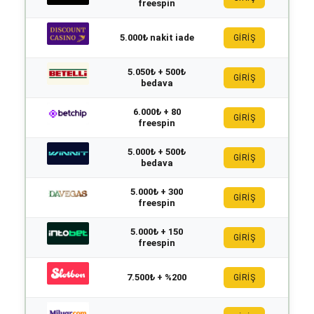
freespin
5.000₺ nakit iade
GİRİŞ
5.050₺ + 500₺
GİRİŞ
bedava
6.000₺ + 80
GİRİŞ
freespin
5.000₺ + 500₺
GİRİŞ
bedava
5.000₺ + 300
GİRİŞ
freespin
5.000₺ + 150
GİRİŞ
freespin
7.500₺ + %200
GİRİŞ