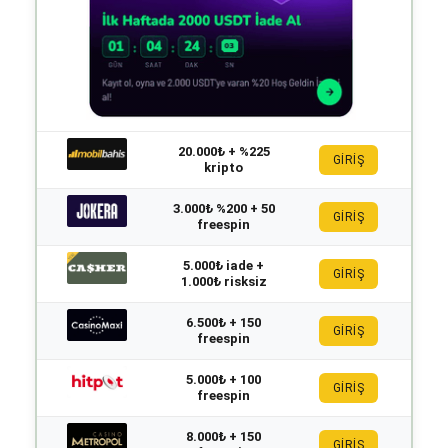
20.000₺ + %225
GİRİŞ
kripto
3.000₺ %200 + 50
GİRİŞ
freespin
5.000₺ iade +
GİRİŞ
1.000₺ risksiz
6.500₺ + 150
GİRİŞ
freespin
5.000₺ + 100
GİRİŞ
freespin
8.000₺ + 150
GİRİŞ