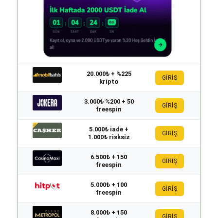
20.000₺ + %225
GİRİŞ
kripto
3.000₺ %200 + 50
GİRİŞ
freespin
5.000₺ iade +
GİRİŞ
1.000₺ risksiz
6.500₺ + 150
GİRİŞ
freespin
5.000₺ + 100
GİRİŞ
freespin
8.000₺ + 150
GİRİŞ