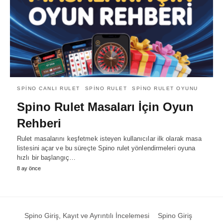
SPINO CANLI RULET
SPINO RULET
SPINO RULET OYUNU
Spino Rulet Masaları İçin Oyun
Rehberi
Rulet masalarını keşfetmek isteyen kullanıcılar ilk olarak masa
listesini açar ve bu süreçte Spino rulet yönlendirmeleri oyuna
hızlı bir başlangıç…
8 ay önce
Spino Giriş, Kayıt ve Ayrıntılı İncelemesi
Spino Giriş