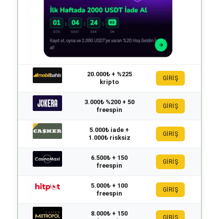
20.000₺ + %225
GİRİŞ
kripto
3.000₺ %200 + 50
GİRİŞ
freespin
5.000₺ iade +
GİRİŞ
1.000₺ risksiz
6.500₺ + 150
GİRİŞ
freespin
5.000₺ + 100
GİRİŞ
freespin
8.000₺ + 150
GİRİŞ