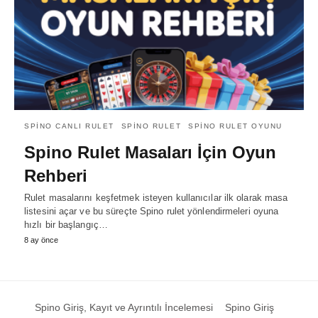
SPINO CANLI RULET
SPINO RULET
SPINO RULET OYUNU
Spino Rulet Masaları İçin Oyun
Rehberi
Rulet masalarını keşfetmek isteyen kullanıcılar ilk olarak masa
listesini açar ve bu süreçte Spino rulet yönlendirmeleri oyuna
hızlı bir başlangıç…
8 ay önce
Spino Giriş, Kayıt ve Ayrıntılı İncelemesi
Spino Giriş