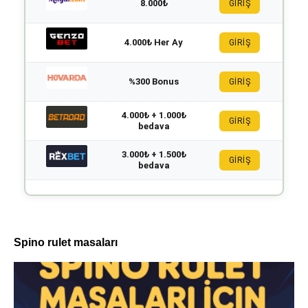
8.000₺
GİRİŞ
4.000₺ Her Ay
GİRİŞ
%300 Bonus
GİRİŞ
4.000₺ + 1.000₺
GİRİŞ
bedava
3.000₺ + 1.500₺
GİRİŞ
bedava
Spino rulet masaları