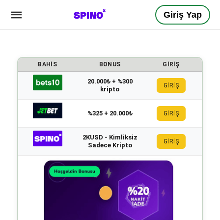
Giriş Yap
BAHIS
BONUS
GIRIŞ
20.000₺ + %300
GİRİŞ
kripto
%325 + 20.000₺
GİRİŞ
2KUSD - Kimliksiz
GİRİŞ
Sadece Kripto