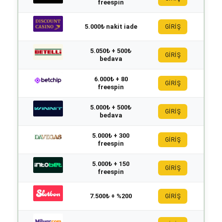
freespin
5.000₺ nakit iade
GİRİŞ
5.050₺ + 500₺
GİRİŞ
bedava
6.000₺ + 80
GİRİŞ
freespin
5.000₺ + 500₺
GİRİŞ
bedava
5.000₺ + 300
GİRİŞ
freespin
5.000₺ + 150
GİRİŞ
freespin
7.500₺ + %200
GİRİŞ