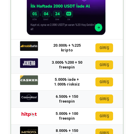
20.000₺ + %225
GİRİŞ
kripto
3.000₺ %200 + 50
GİRİŞ
freespin
5.000₺ iade +
GİRİŞ
1.000₺ risksiz
6.500₺ + 150
GİRİŞ
freespin
5.000₺ + 100
GİRİŞ
freespin
8.000₺ + 150
GİRİŞ