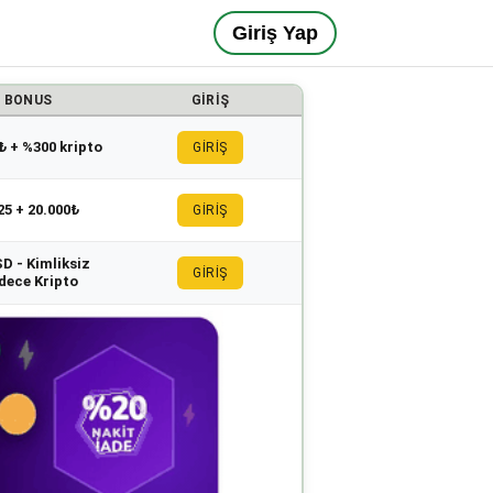
Giriş Yap
BONUS
GIRIŞ
₺ + %300 kripto
GİRİŞ
5 + 20.000₺
GİRİŞ
D - Kimliksiz
GİRİŞ
dece Kripto