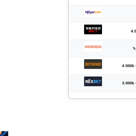
4.
%
4.000₺ 
3.000₺ 