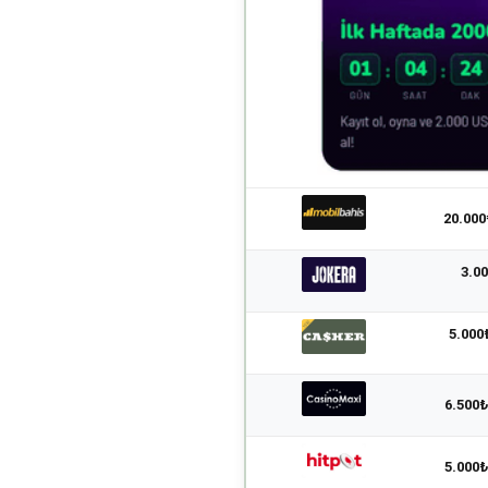
20.000
3.00
5.000
6.500₺
5.000₺