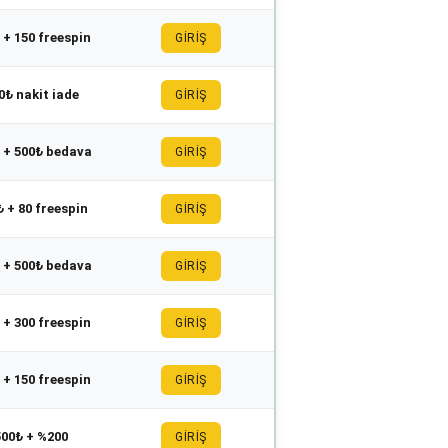
 + 150 freespin
GİRİŞ
0₺ nakit iade
GİRİŞ
 + 500₺ bedava
GİRİŞ
₺ + 80 freespin
GİRİŞ
 + 500₺ bedava
GİRİŞ
 + 300 freespin
GİRİŞ
 + 150 freespin
GİRİŞ
500₺ + %200
GİRİŞ