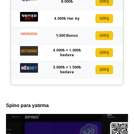
8.000₺
GİRİŞ
4.000₺ Her Ay
GİRİŞ
%300 Bonus
GİRİŞ
4.000₺ + 1.000₺
GİRİŞ
bedava
3.000₺ + 1.500₺
GİRİŞ
bedava
Spino para yatırma