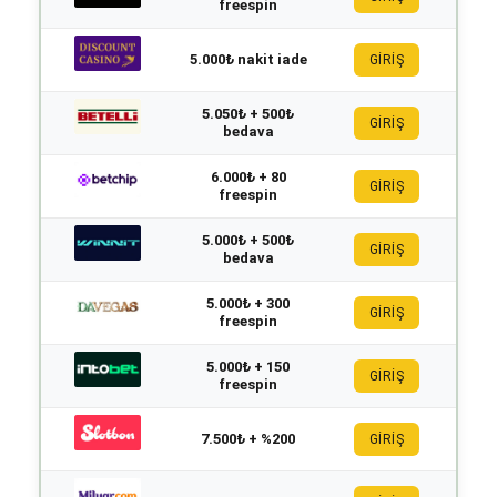
freespin
5.000₺ nakit iade
GİRİŞ
5.050₺ + 500₺
GİRİŞ
bedava
6.000₺ + 80
GİRİŞ
freespin
5.000₺ + 500₺
GİRİŞ
bedava
5.000₺ + 300
GİRİŞ
freespin
5.000₺ + 150
GİRİŞ
freespin
7.500₺ + %200
GİRİŞ