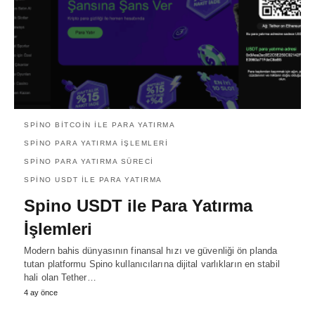
SPINO BITCOIN ILE PARA YATIRMA
SPINO PARA YATIRMA IŞLEMLERI
SPINO PARA YATIRMA SÜRECI
SPINO USDT ILE PARA YATIRMA
Spino USDT ile Para Yatırma
İşlemleri
Modern bahis dünyasının finansal hızı ve güvenliği ön planda
tutan platformu Spino kullanıcılarına dijital varlıkların en stabil
hali olan Tether…
4 ay önce