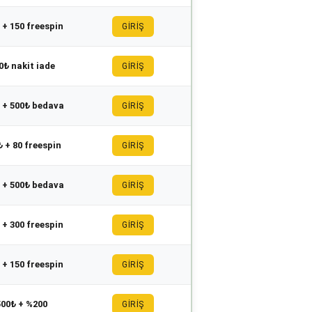
 + 150 freespin
GİRİŞ
0₺ nakit iade
GİRİŞ
 + 500₺ bedava
GİRİŞ
₺ + 80 freespin
GİRİŞ
 + 500₺ bedava
GİRİŞ
 + 300 freespin
GİRİŞ
 + 150 freespin
GİRİŞ
500₺ + %200
GİRİŞ