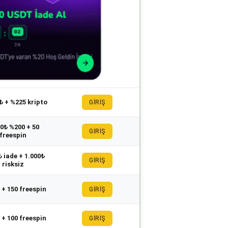
₺ + %225 kripto
GİRİŞ
0₺ %200 + 50
GİRİŞ
freespin
₺ iade + 1.000₺
GİRİŞ
risksiz
 + 150 freespin
GİRİŞ
 + 100 freespin
GİRİŞ