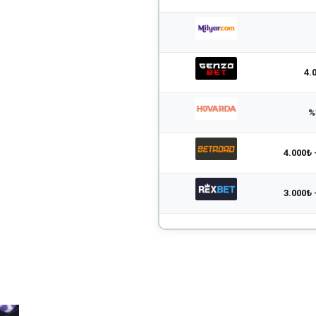
4.
%
4.000₺ 
3.000₺ 