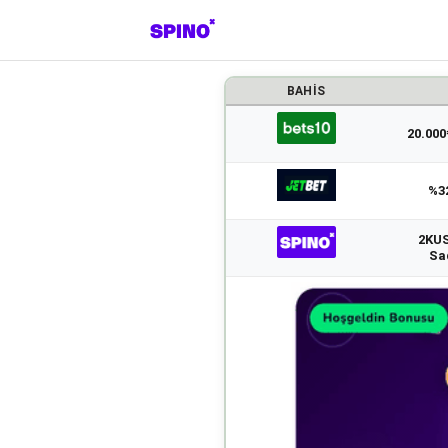
BAHIS
20.000
%32
2KUS
Sa