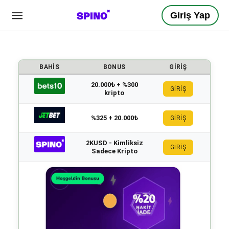
Giriş Yap
BAHIS
BONUS
GIRIŞ
20.000₺ + %300
GİRİŞ
kripto
%325 + 20.000₺
GİRİŞ
2KUSD - Kimliksiz
GİRİŞ
Sadece Kripto