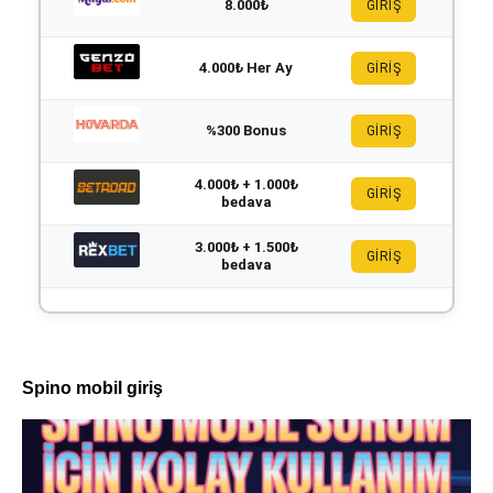
8.000₺
GİRİŞ
4.000₺ Her Ay
GİRİŞ
%300 Bonus
GİRİŞ
4.000₺ + 1.000₺
GİRİŞ
bedava
3.000₺ + 1.500₺
GİRİŞ
bedava
Spino mobil giriş