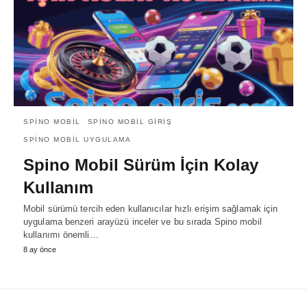
SPINO MOBIL
SPINO MOBIL GIRIŞ
SPINO MOBIL UYGULAMA
Spino Mobil Sürüm İçin Kolay
Kullanım
Mobil sürümü tercih eden kullanıcılar hızlı erişim sağlamak için
uygulama benzeri arayüzü inceler ve bu sırada Spino mobil
kullanımı önemli…
8 ay önce