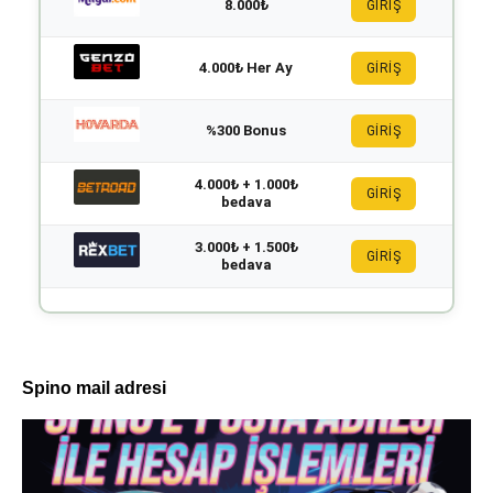
8.000₺
GİRİŞ
4.000₺ Her Ay
GİRİŞ
%300 Bonus
GİRİŞ
4.000₺ + 1.000₺
GİRİŞ
bedava
3.000₺ + 1.500₺
GİRİŞ
bedava
Spino mail adresi