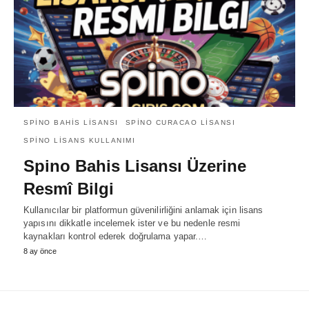
SPINO BAHIS LISANSI
SPINO CURACAO LISANSI
SPINO LISANS KULLANIMI
Spino Bahis Lisansı Üzerine
Resmî Bilgi
Kullanıcılar bir platformun güvenilirliğini anlamak için lisans
yapısını dikkatle incelemek ister ve bu nedenle resmi
kaynakları kontrol ederek doğrulama yapar.…
8 ay önce