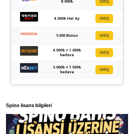
8.000₺
GİRİŞ
4.000₺ Her Ay
GİRİŞ
%300 Bonus
GİRİŞ
4.000₺ + 1.000₺
GİRİŞ
bedava
3.000₺ + 1.500₺
GİRİŞ
bedava
Spino lisans bilgileri