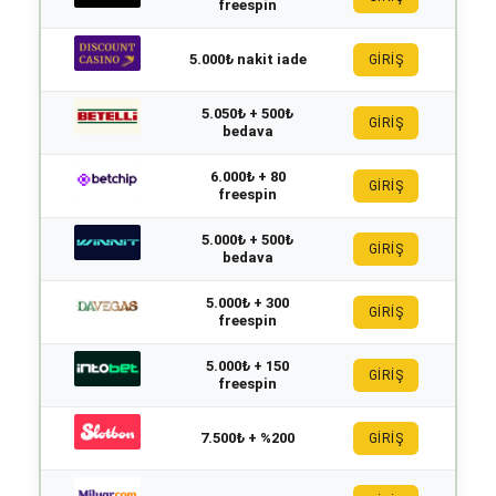
freespin
5.000₺ nakit iade
GİRİŞ
5.050₺ + 500₺
GİRİŞ
bedava
6.000₺ + 80
GİRİŞ
freespin
5.000₺ + 500₺
GİRİŞ
bedava
5.000₺ + 300
GİRİŞ
freespin
5.000₺ + 150
GİRİŞ
freespin
7.500₺ + %200
GİRİŞ