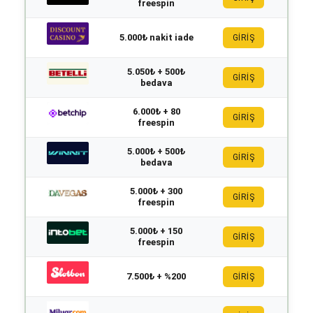
freespin
5.000₺ nakit iade
GİRİŞ
5.050₺ + 500₺
GİRİŞ
bedava
6.000₺ + 80
GİRİŞ
freespin
5.000₺ + 500₺
GİRİŞ
bedava
5.000₺ + 300
GİRİŞ
freespin
5.000₺ + 150
GİRİŞ
freespin
7.500₺ + %200
GİRİŞ