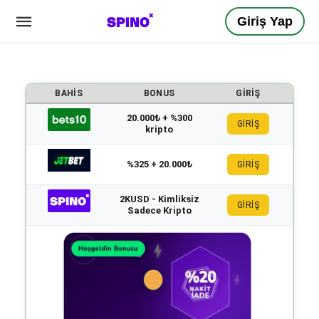
Giriş Yap
BAHIS
BONUS
GIRIŞ
20.000₺ + %300
GİRİŞ
kripto
%325 + 20.000₺
GİRİŞ
2KUSD - Kimliksiz
GİRİŞ
Sadece Kripto