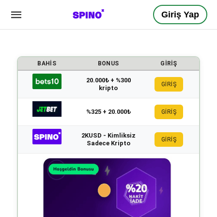
Giriş Yap
BAHIS
BONUS
GIRIŞ
20.000₺ + %300
GİRİŞ
kripto
%325 + 20.000₺
GİRİŞ
2KUSD - Kimliksiz
GİRİŞ
Sadece Kripto