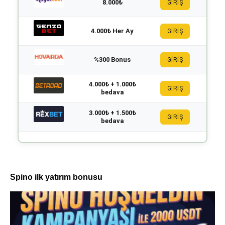
8.000₺
GİRİŞ
4.000₺ Her Ay
GİRİŞ
%300 Bonus
GİRİŞ
4.000₺ + 1.000₺
GİRİŞ
bedava
3.000₺ + 1.500₺
GİRİŞ
bedava
Spino ilk yatırım bonusu