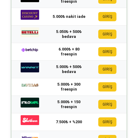
freespin
5.000₺ nakit iade
GİRİŞ
5.050₺ + 500₺
GİRİŞ
bedava
6.000₺ + 80
GİRİŞ
freespin
5.000₺ + 500₺
GİRİŞ
bedava
5.000₺ + 300
GİRİŞ
freespin
5.000₺ + 150
GİRİŞ
freespin
7.500₺ + %200
GİRİŞ