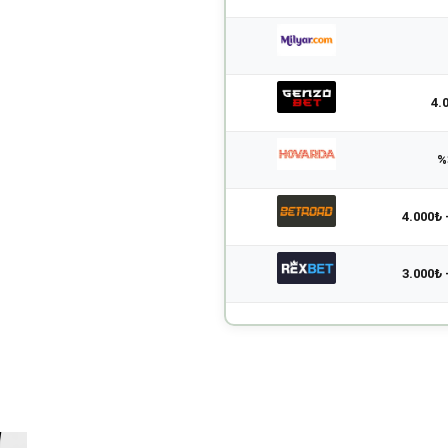
4.
%
4.000₺ 
3.000₺ 