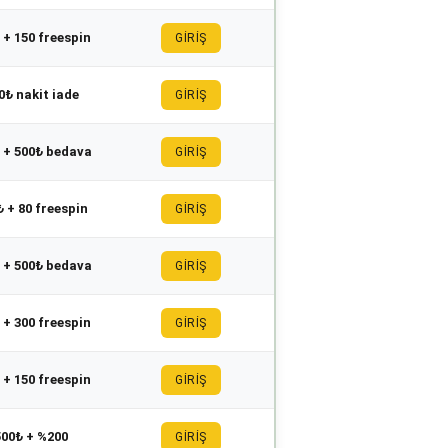
 + 150 freespin
GİRİŞ
0₺ nakit iade
GİRİŞ
 + 500₺ bedava
GİRİŞ
₺ + 80 freespin
GİRİŞ
 + 500₺ bedava
GİRİŞ
 + 300 freespin
GİRİŞ
 + 150 freespin
GİRİŞ
500₺ + %200
GİRİŞ