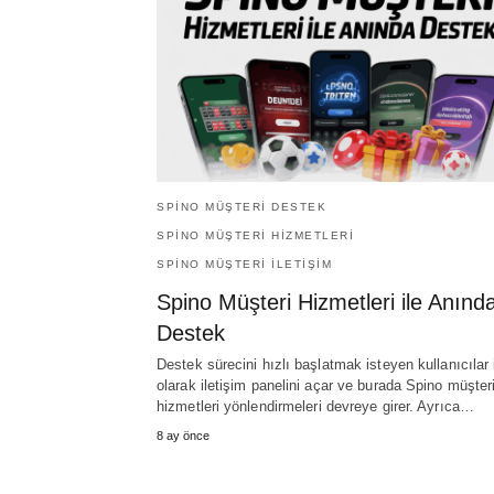
SPINO MÜŞTERI DESTEK
SPINO MÜŞTERI HIZMETLERI
SPINO MÜŞTERI ILETIŞIM
Spino Müşteri Hizmetleri ile Anınd
Destek
Destek sürecini hızlı başlatmak isteyen kullanıcılar 
olarak iletişim panelini açar ve burada Spino müşter
hizmetleri yönlendirmeleri devreye girer. Ayrıca…
8 ay önce