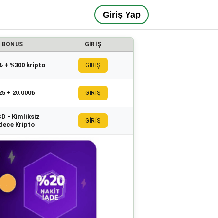
Giriş Yap
BONUS
GIRIŞ
₺ + %300 kripto
GİRİŞ
5 + 20.000₺
GİRİŞ
D - Kimliksiz
GİRİŞ
dece Kripto