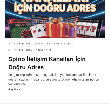
SPINO ILETIŞIM
SPINO ILETIŞIM HIZMETI
SPINO ILETIŞIM KANALLARI
Spino İletişim Kanalları İçin
Doğru Adres
İletişim bilgilerine hızlı ulaşmak isteyen kullanıcılar ilk olarak
destek sayfasını açar ve bu süreçte Spino iletişim alanı net bir
yönlendirme…
8 ay önce