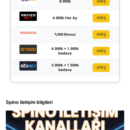
8.000₺
GİRİŞ
4.000₺ Her Ay
GİRİŞ
%300 Bonus
GİRİŞ
4.000₺ + 1.000₺
GİRİŞ
bedava
3.000₺ + 1.500₺
GİRİŞ
bedava
Spino iletişim bilgileri