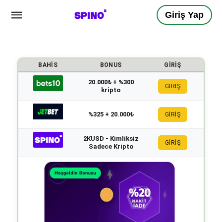
Giriş Yap
BAHIS
BONUS
GIRIŞ
20.000₺ + %300
GİRİŞ
kripto
%325 + 20.000₺
GİRİŞ
2KUSD - Kimliksiz
GİRİŞ
Sadece Kripto